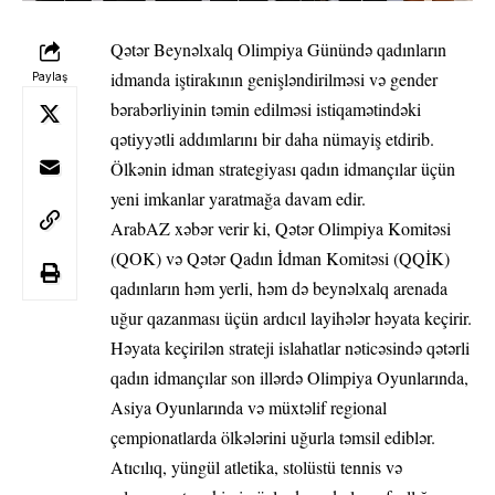
Qətər Beynəlxalq Olimpiya Günündə qadınların
idmanda iştirakının genişləndirilməsi və gender
Paylaş
bərabərliyinin təmin edilməsi istiqamətindəki
qətiyyətli addımlarını bir daha nümayiş etdirib.
Ölkənin idman strategiyası qadın idmançılar üçün
yeni imkanlar yaratmağa davam edir.
ArabAZ xəbər verir ki, Qətər Olimpiya Komitəsi
(QOK) və Qətər Qadın İdman Komitəsi (QQİK)
qadınların həm yerli, həm də beynəlxalq arenada
uğur qazanması üçün ardıcıl layihələr həyata keçirir.
Həyata keçirilən strateji islahatlar nəticəsində qətərli
qadın idmançılar son illərdə Olimpiya Oyunlarında,
Asiya Oyunlarında və müxtəlif regional
çempionatlarda ölkələrini uğurla təmsil ediblər.
Atıcılıq, yüngül atletika, stolüstü tennis və