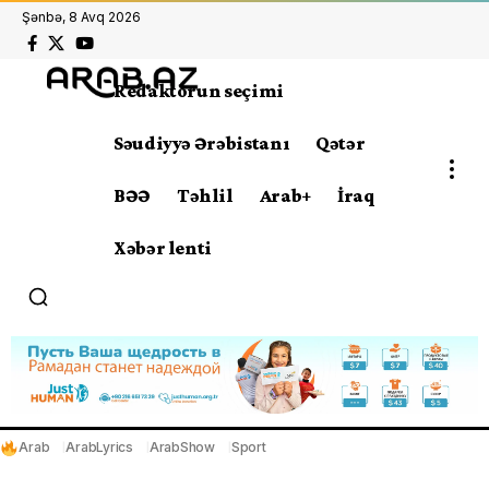
Şənbə, 8 Avq 2026
Redaktorun seçimi
Səudiyyə Ərəbistanı
Qətər
BƏƏ
Təhlil
Arab+
İraq
Xəbər lenti
Arab
ArabLyrics
ArabShow
Sport