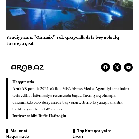
Səudiyyənin “Gimmix” rok qrupu ilk dəfə beynəlxalq
turneyə çıxıb
Haqqımızda
ArabAZ
portalı 2024-cü ildə MENAPress Media Agentliyi tərəfindən
təsis edilib. İnformasiya resursunda başda Yaxın Şərq olmaqla,
ümumilikdə ərəb dünyasında baş verən xəbərlərlə yanaşı, analitik
təhlillər yer alır.
info@arab.az
İmtiyaz sahibi Rufiz Hafizoğlu
Məlumat
Top Kateqoriyalar
Haqqımızda
Livan