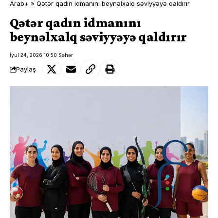
Arab+
»
Qətər qadın idmanını beynəlxalq səviyyəyə qaldırır
Qətər qadın idmanını
beynəlxalq səviyyəyə qaldırır
İyul 24, 2026 10:50 Səhər
Paylaş