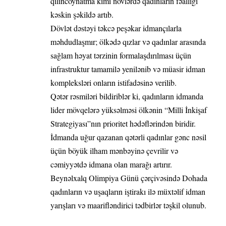
qılıncoynatma kimi növlərdə qadınların fəallığı
kəskin şəkildə artıb.
Dövlət dəstəyi təkcə peşəkar idmançılarla
məhdudlaşmır; ölkədə qızlar və qadınlar arasında
sağlam həyat tərzinin formalaşdırılması üçün
infrastruktur tamamilə yenilənib və müasir idman
kompleksləri onların istifadəsinə verilib.
Qətər rəsmiləri bildiriblər ki, qadınların idmanda
lider mövqelərə yüksəlməsi ölkənin “Milli İnkişaf
Strategiyası”nın prioritet hədəflərindən biridir.
İdmanda uğur qazanan qətərli qadınlar gənc nəsil
üçün böyük ilham mənbəyinə çevrilir və
cəmiyyətdə idmana olan marağı artırır.
Beynəlxalq Olimpiya Günü çərçivəsində Dohada
qadınların və uşaqların iştirakı ilə müxtəlif idman
yarışları və maarifləndirici tədbirlər təşkil olunub.