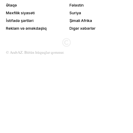
Əlaqə
Fələstin
Məxfilik siyasəti
Suriya
İstifadə şərtləri
Şimali Afrika
Reklam və əməkdaşlıq
Digər xəbərlər
© ArabAZ. Bütün hüquqlar qorunur.