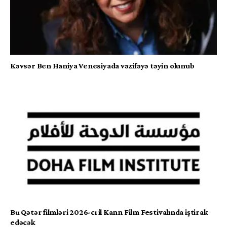
Kəvsər Ben Haniya Venesiyada vəzifəyə təyin olunub
Bu Qətər filmləri 2026-cı il Kann Film Festivalında iştirak
edəcək