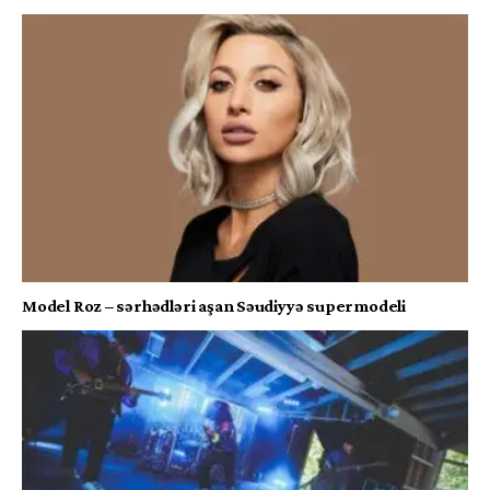
Model Roz – sərhədləri aşan Səudiyyə supermodeli