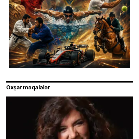
Oxşar məqalələr