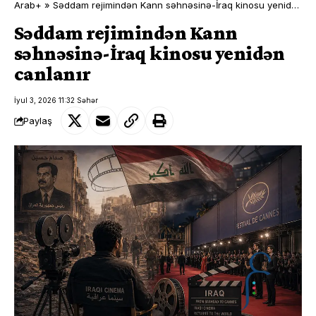
Arab+
»
Səddam rejimindən Kann səhnəsinə-İraq kinosu yenidən canlanır
Səddam rejimindən Kann
səhnəsinə-İraq kinosu yenidən
canlanır
İyul 3, 2026 11:32 Səhər
Paylaş