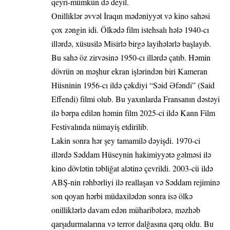
qeyri-mümkün də deyil.
Onilliklər əvvəl İraqın mədəniyyət və kino sahəsi
çox zəngin idi. Ölkədə film istehsalı hələ 1940-cı
illərdə, xüsusilə Misirlə birgə layihələrlə başlayıb.
Bu sahə öz zirvəsinə 1950-cı illərdə çatıb. Həmin
dövrün ən məşhur ekran işlərindən biri Kameran
Hüsninin 1956-cı ildə çəkdiyi “Səid Əfəndi” (Said
Effendi) filmi olub. Bu yaxınlarda Fransanın dəstəyi
ilə bərpa edilən həmin film 2025-ci ildə Kann Film
Festivalında nümayiş etdirilib.
Lakin sonra hər şey tamamilə dəyişdi. 1970-ci
illərdə Səddam Hüseynin hakimiyyətə gəlməsi ilə
kino dövlətin təbliğat alətinə çevrildi. 2003-cü ildə
ABŞ-nin rəhbərliyi ilə reallaşan və Səddam rejiminə
son qoyan hərbi müdaxilədən sonra isə ölkə
onilliklərlə davam edən müharibələrə, məzhəb
qarşıdurmalarına və terror dalğasına qərq oldu. Bu