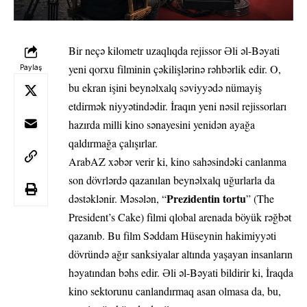
Bir neçə kilometr uzaqlıqda rejissor Əli əl-Bəyati
yeni qorxu filminin çəkilişlərinə rəhbərlik edir. O,
Paylaş
bu ekran işini beynəlxalq səviyyədə nümayiş
etdirmək niyyətindədir. İraqın yeni nəsil rejissorları
hazırda milli kino sənayesini yenidən ayağa
qaldırmağa çalışırlar.
ArabAZ xəbər verir ki, kino sahəsindəki canlanma
son dövrlərdə qazanılan beynəlxalq uğurlarla da
Prezidentin tortu
dəstəklənir. Məsələn, “
” (The
President’s Cake) filmi qlobal arenada böyük rəğbət
qazanıb. Bu film Səddam Hüseynin hakimiyyəti
dövründə ağır sanksiyalar altında yaşayan insanların
həyatından bəhs edir. Əli əl-Bəyati bildirir ki, İraqda
kino sektorunu canlandırmaq asan olmasa da, bu,