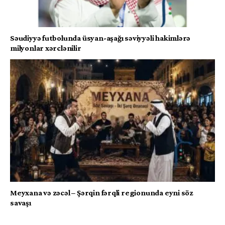
Səudiyyə futbolunda üsyan-aşağı səviyyəli hakimlərə
milyonlar xərclənilir
Meyxana və zəcəl – Şərqin fərqli regionunda eyni söz
savaşı