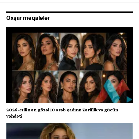
Oxşar məqalələr
2026-cı ilin ən gözəl 10 ərəb qadını: Zəriflik və gücün
vəhdəti