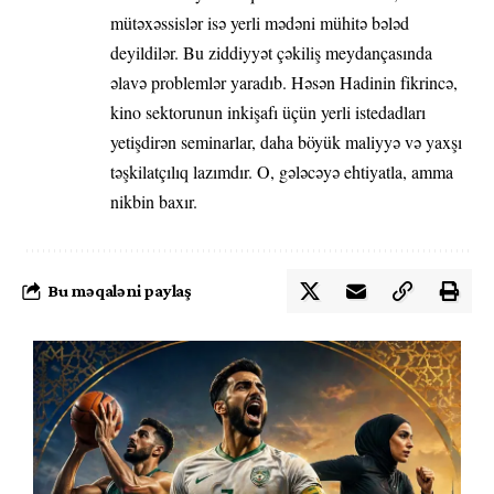
mütəxəssislər isə yerli mədəni mühitə bələd
deyildilər. Bu ziddiyyət çəkiliş meydançasında
əlavə problemlər yaradıb. Həsən Hadinin fikrincə,
kino sektorunun inkişafı üçün yerli istedadları
yetişdirən seminarlar, daha böyük maliyyə və yaxşı
təşkilatçılıq lazımdır. O, gələcəyə ehtiyatla, amma
nikbin baxır.
Bu məqaləni paylaş