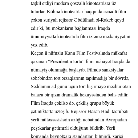
təşkil etdiyi modern çoxzallı kinoteatrlara üz
tuturlar. Köhnə kinoteatrlar haqqında sənədli film
çəkən suriyalı rejissor Əbdülhadi əl-Rakeb qeyd
edir ki, bu məkanların bağlanması İraqda
ümumiyyətlə kinoteatrda film izləmə mədəniyyətini
yox edib.
Keçən il nüfuzlu Kann Film Festivalında mükafat
qazanan “Prezidentin tortu” filmi nəhayət İraqda da
nümayiş olunmağa başlayıb. Filmdə sanksiyalar
səbəbindən tort ərzaqlarının tapılmadığı bir dövrdə,
Səddamın ad günü üçün tort bişirməyə məcbur olan
balaca bir qızın dramatik hekayəsindən bəhs edilir.
Film İraqda çəkilsə də, çəkiliş qrupu böyük
çətinliklərlə üzləşib. Rejissor Həsən Hadi təcrübəli
yerli mütəxəssislərin azlığı ucbatından Avropadan
peşəkarlar gətirməli olduğunu bildirib. Yerli
komanda beynəlxalq standartları bilmirdi, xarici