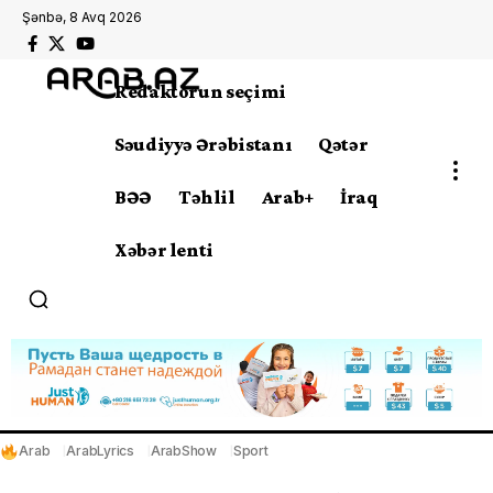
Şənbə, 8 Avq 2026
Redaktorun seçimi
Səudiyyə Ərəbistanı
Qətər
BƏƏ
Təhlil
Arab+
İraq
Xəbər lenti
Arab
ArabLyrics
ArabShow
Sport