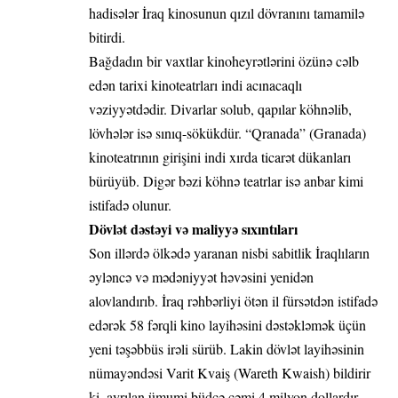
hadisələr İraq kinosunun qızıl dövranını tamamilə
bitirdi.
Bağdadın bir vaxtlar kinoheyrətlərini özünə cəlb
edən tarixi kinoteatrları indi acınacaqlı
vəziyyətdədir. Divarlar solub, qapılar köhnəlib,
lövhələr isə sınıq-sökükdür. “Qranada” (Granada)
kinoteatrının girişini indi xırda ticarət dükanları
bürüyüb. Digər bəzi köhnə teatrlar isə anbar kimi
istifadə olunur.
Dövlət dəstəyi və maliyyə sıxıntıları
Son illərdə ölkədə yaranan nisbi sabitlik İraqlıların
əyləncə və mədəniyyət həvəsini yenidən
alovlandırıb. İraq rəhbərliyi ötən il fürsətdən istifadə
edərək 58 fərqli kino layihəsini dəstəkləmək üçün
yeni təşəbbüs irəli sürüb. Lakin dövlət layihəsinin
nümayəndəsi Varit Kvaiş (Wareth Kwaish) bildirir
ki, ayrılan ümumi büdcə cəmi 4 milyon dollardır.