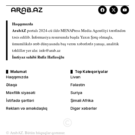
Haqqımızda
ArabAZ
portalı 2024-cü ildə MENAPress Media Agentliyi tərəfindən
təsis edilib. İnformasiya resursunda başda Yaxın Şərq olmaqla,
ümumilikdə ərəb dünyasında baş verən xəbərlərlə yanaşı, analitik
təhlillər yer alır.
info@arab.az
İmtiyaz sahibi Rufiz Hafizoğlu
Məlumat
Top Kateqoriyalar
Haqqımızda
Livan
Əlaqə
Fələstin
Məxfilik siyasəti
Suriya
İstifadə şərtləri
Şimali Afrika
Reklam və əməkdaşlıq
Digər xəbərlər
© ArabAZ. Bütün hüquqlar qorunur.