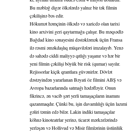
Bu məbləğ digər ölkələrdə yalnız bir tək filmin
çəkilişinə bəs edir.
Hökumət həmçinin ölkədə və xaricdə olan tarixi
kino arxivini geri qaytarmağa çalışır. Bu məqsədlə
Bağdad kino sənayesini dəstəkləmək üçün Fransa
ilə rəsmi əməkdaşlıq müqavilələri imzalayıb. Yenə
də sahədə ciddi maliyyə qıtlığı yaşanır və hər bir
yeni filmin çəkilişi böyük bir risk (qumar) sayılır.
Rejissorlar kiçik qrantlara güvənirlər. Dövlət
dəstəyindən yararlanan Bəyati öz filmini ABŞ və
Avropa bazarlarında satmağı hədəfləyir. Onun
fikrincə, ən vacib şərt yerli tamaşaçıların inamını
qazanmaqdır. Çünki bu, işin davamlılığı üçün lazımi
gəliri təmin edə bilər. Lakin indiki tamaşaçılar
köhnə kinoteatrlar yerinə, ticarət mərkəzlərində
yerləşən və Hollivud və Misir filmlərinin üstünlük