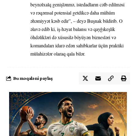
beynəlxalq genişlənmə, istedadların cəlb edilməsi
və rəqəmsal potensial getdikcə daha mühüm
əhəmiyyət kəsb edir”, – deyə Buşnak bildirib. O
əlavə edib ki, iş-həyat balansı və qayğıkeşlik
öhdəlikləri də xüsusilə böyüyən biznesləri və
komandaları idarə edən sahibkarlar üçün praktiki
mülahizələr olaraq qala bilər.
Bu məqaləni paylaş