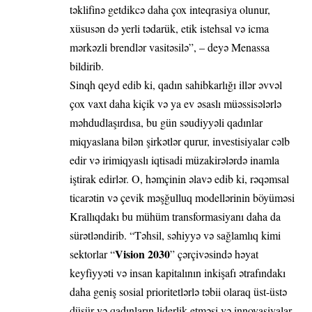
təklifinə getdikcə daha çox inteqrasiya olunur,
xüsusən də yerli tədarük, etik istehsal və icma
mərkəzli brendlər vasitəsilə”, – deyə Menassa
bildirib.
Sinqh qeyd edib ki, qadın sahibkarlığı illər əvvəl
çox vaxt daha kiçik və ya ev əsaslı müəssisələrlə
məhdudlaşırdısa, bu gün səudiyyəli qadınlar
miqyaslana bilən şirkətlər qurur, investisiyalar cəlb
edir və irimiqyaslı iqtisadi müzakirələrdə inamla
iştirak edirlər. O, həmçinin əlavə edib ki, rəqəmsal
ticarətin və çevik məşğulluq modellərinin böyüməsi
Krallıqdakı bu mühüm transformasiyanı daha da
sürətləndirib. “Təhsil, səhiyyə və sağlamlıq kimi
Vision 2030
sektorlar “
” çərçivəsində həyat
keyfiyyəti və insan kapitalının inkişafı ətrafındakı
daha geniş sosial prioritetlərlə təbii olaraq üst-üstə
düşür və qadınların liderlik etməsi və innovasiyalar