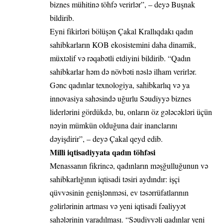
biznes mühitinə töhfə verirlər”, – deyə Buşnak
bildirib.
Eyni fikirləri bölüşən Çakal Krallıqdakı qadın
sahibkarların KOB ekosistemini daha dinamik,
müxtəlif və rəqabətli etdiyini bildirib. “Qadın
sahibkarlar həm də növbəti nəslə ilham verirlər.
Gənc qadınlar texnologiya, sahibkarlıq və ya
innovasiya sahəsində uğurlu Səudiyyə biznes
liderlərini gördükdə, bu, onların öz gələcəkləri üçün
nəyin mümkün olduğuna dair inanclarını
dəyişdirir”, – deyə Çakal qeyd edib.
Milli iqtisadiyyata qadın töhfəsi
Menassanın fikrincə, qadınların məşğulluğunun və
sahibkarlığının iqtisadi təsiri aydındır: işçi
qüvvəsinin genişlənməsi, ev təsərrüfatlarının
gəlirlərinin artması və yeni iqtisadi fəaliyyət
sahələrinin yaradılması. “Səudiyyəli qadınlar yeni