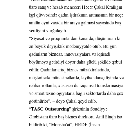
üzrə satış və hesab meneceri Həcər Çakal Krallığın
işçi qüvvəsində qadın iştirakının artmasının bir neçə
amilin eyni vaxtda bir araya gəlməsi sayəsində baş
verdiyini vurğulayıb.
“Siyasət və proqramlardan kənarda, düşünürəm ki,
ən böyük dəyişiklik mədəniyyətdə olub. Bu gün
qadınların biznesə, innovasiyalara və iqtisadi
böyüməyə gətirdiyi dəyər daha güclü şəkildə qəbul
edilir. Qadınlar artıq biznes müzakirələrində,
müştərilərlə münasibətlərdə, layihə idarəçiliyində və
rəhbər rollarda, xüsusən də rəqəmsal transformasiya
və smart texnologiyalarla bağlı sektorlarda daha çox
görünürlər”, – deyə Çakal qeyd edib.
TASC Outsourcing
“
” şirkətinin Səudiyyə
Ərəbistanı üzrə baş biznes direktoru Anil Sinqh isə
bildirib ki, “Monsha’at”, HRDF (İnsan