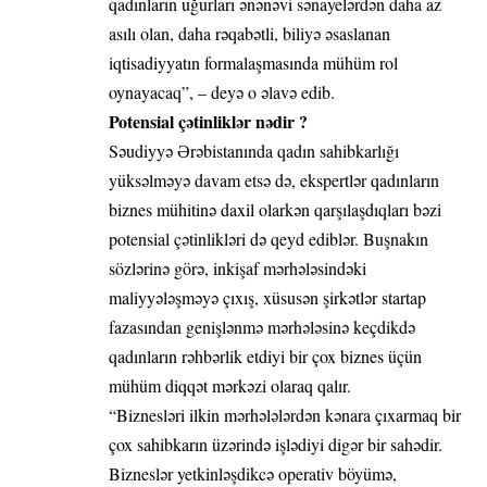
qadınların uğurları ənənəvi sənayelərdən daha az
asılı olan, daha rəqabətli, biliyə əsaslanan
iqtisadiyyatın formalaşmasında mühüm rol
oynayacaq”, – deyə o əlavə edib.
Potensial çətinliklər nədir ?
Səudiyyə Ərəbistanında qadın sahibkarlığı
yüksəlməyə davam etsə də, ekspertlər qadınların
biznes mühitinə daxil olarkən qarşılaşdıqları bəzi
potensial çətinlikləri də qeyd ediblər. Buşnakın
sözlərinə görə, inkişaf mərhələsindəki
maliyyələşməyə çıxış, xüsusən şirkətlər startap
fazasından genişlənmə mərhələsinə keçdikdə
qadınların rəhbərlik etdiyi bir çox biznes üçün
mühüm diqqət mərkəzi olaraq qalır.
“Biznesləri ilkin mərhələlərdən kənara çıxarmaq bir
çox sahibkarın üzərində işlədiyi digər bir sahədir.
Bizneslər yetkinləşdikcə operativ böyümə,