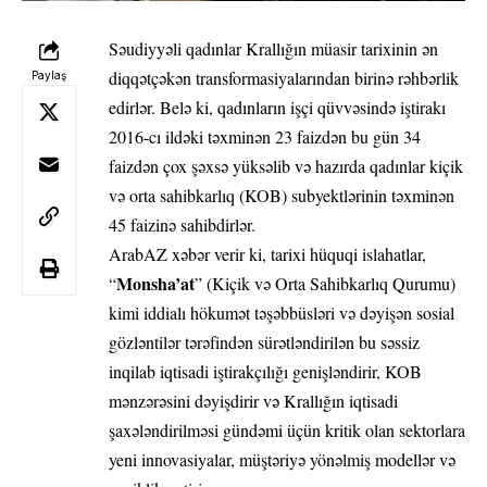
Səudiyyəli qadınlar Krallığın müasir tarixinin ən
diqqətçəkən transformasiyalarından birinə rəhbərlik
Paylaş
edirlər. Belə ki, qadınların işçi qüvvəsində iştirakı
2016-cı ildəki təxminən 23 faizdən bu gün 34
faizdən çox şəxsə yüksəlib və hazırda qadınlar kiçik
və orta sahibkarlıq (KOB) subyektlərinin təxminən
45 faizinə sahibdirlər.
ArabAZ
xəbər verir ki, tarixi hüquqi islahatlar,
Monsha’at
“
” (Kiçik və Orta Sahibkarlıq Qurumu)
kimi iddialı hökumət təşəbbüsləri və dəyişən sosial
gözləntilər tərəfindən sürətləndirilən bu səssiz
inqilab iqtisadi iştirakçılığı genişləndirir, KOB
mənzərəsini dəyişdirir və Krallığın iqtisadi
şaxələndirilməsi gündəmi üçün kritik olan sektorlara
yeni innovasiyalar, müştəriyə yönəlmiş modellər və