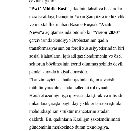
çeviklik gətirir.
PwC Middle East
“
” şirkətinin təhsil və bacarıqlar
üzrə tərəfdaşı, həmçinin Yaxın Şərq üzrə inklüzivlik
Arab
və müxtəliflik rəhbəri Bəsmə Buşnak “
News
Vision 2030
“a açıqlamasında bildirib ki, “
”
çərçivəsində Səudiyyə Ərəbistanının qadın
transformasiyasının ən fərqli xüsusiyyətlərindən biri
sosial islahatların, iqtisadi şaxələndirmənin və özəl
sektorun böyüməsinin təcrid olunmuş şəkildə deyil,
paralel surətdə inkişaf etməsidir.
“Tənzimləyici islahatlar qadınlar üçün əlverişli
mühitin yaradılmasında həlledici rol oynadı.
Hərəkət azadlığı, işçi qüvvəsində iştirak və iqtisadi
imkanlara çıxışla bağlı dəyişikliklər tarixən iştirakı
məhdudlaşdıran struktur maneələrini aradan
qaldırdı. Bu, qadınların Krallığın şaxələndirilməsi
gündəminin mərkəzində duran texnologiya,