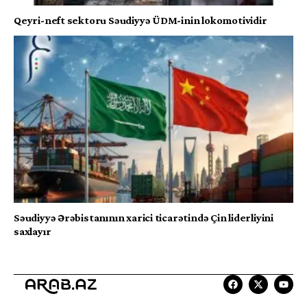
Qeyri-neft sektoru Səudiyyə ÜDM-inin lokomotividir
Səudiyyə Ərəbistanının xarici ticarətində Çin liderliyini
saxlayır