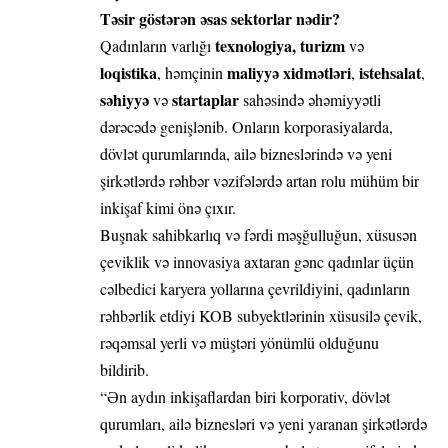
Təsir göstərən əsas sektorlar nədir?
texnologiya, turizm
Qadınların varlığı
və
loqistika
maliyyə xidmətləri
istehsalat
, həmçinin
,
,
səhiyyə
startaplar
və
sahəsində əhəmiyyətli
dərəcədə genişlənib. Onların korporasiyalarda,
dövlət qurumlarında, ailə bizneslərində və yeni
şirkətlərdə rəhbər vəzifələrdə artan rolu mühüm bir
inkişaf kimi önə çıxır.
Buşnak sahibkarlıq və fərdi məşğulluğun, xüsusən
çeviklik və innovasiya axtaran gənc qadınlar üçün
cəlbedici karyera yollarına çevrildiyini, qadınların
rəhbərlik etdiyi KOB subyektlərinin xüsusilə çevik,
rəqəmsal yerli və müştəri yönümlü olduğunu
bildirib.
“Ən aydın inkişaflardan biri korporativ, dövlət
qurumları, ailə biznesləri və yeni yaranan şirkətlərdə