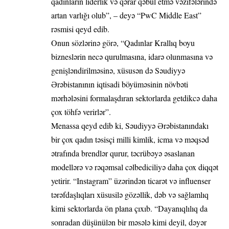
qadınların liderlik və qərar qəbul etmə vəzifələrində
artan varlığı olub”, – deyə “PwC Middle East”
rəsmisi qeyd edib.
Onun sözlərinə görə, “Qadınlar Krallıq boyu
bizneslərin necə qurulmasına, idarə olunmasına və
genişləndirilməsinə, xüsusən də Səudiyyə
Ərəbistanının iqtisadi böyüməsinin növbəti
mərhələsini formalaşdıran sektorlarda getdikcə daha
çox töhfə verirlər”.
Menassa qeyd edib ki, Səudiyyə Ərəbistanındakı
bir çox qadın təsisçi milli kimlik, icma və məqsəd
ətrafında brendlər qurur, təcrübəyə əsaslanan
modellərə və rəqəmsal cəlbediciliyə daha çox diqqət
yetirir. “Instagram” üzərindən ticarət və influenser
tərəfdaşlıqları xüsusilə gözəllik, dəb və sağlamlıq
kimi sektorlarda ön plana çıxıb. “Dayanıqlılıq da
sonradan düşünülən bir məsələ kimi deyil, dəyər