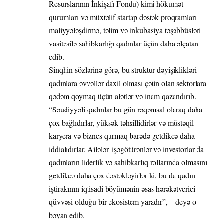
Resurslarının İnkişafı Fondu) kimi hökumət
qurumları və müxtəlif startap dəstək proqramları
maliyyələşdirmə, təlim və inkubasiya təşəbbüsləri
vasitəsilə sahibkarlığı qadınlar üçün daha əlçatan
edib.
Sinqhin sözlərinə görə, bu struktur dəyişiklikləri
qadınlara əvvəllər daxil olması çətin olan sektorlara
qədəm qoymaq üçün alətlər və inam qazandırıb.
“Səudiyyəli qadınlar bu gün rəqəmsal olaraq daha
çox bağlıdırlar, yüksək təhsillidirlər və müstəqil
karyera və biznes qurmaq barədə getdikcə daha
iddialıdırlar. Ailələr, işəgötürənlər və investorlar da
qadınların liderlik və sahibkarlıq rollarında olmasını
getdikcə daha çox dəstəkləyirlər ki, bu da qadın
iştirakının iqtisadi böyümənin əsas hərəkətverici
qüvvəsi olduğu bir ekosistem yaradır”, – deyə o
bəyan edib.