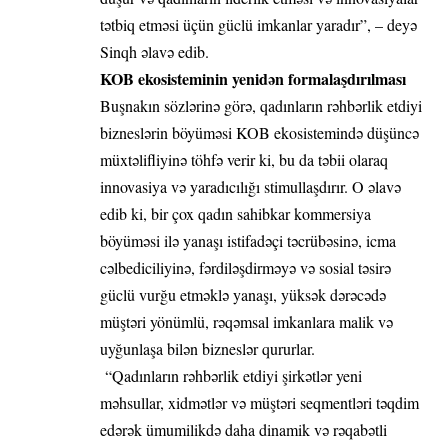
tətbiq etməsi üçün güclü imkanlar yaradır”, – deyə
Sinqh əlavə edib.
KOB ekosisteminin yenidən formalaşdırılması
Buşnakın sözlərinə görə, qadınların rəhbərlik etdiyi
bizneslərin böyüməsi KOB ekosistemində düşüncə
müxtəlifliyinə töhfə verir ki, bu da təbii olaraq
innovasiya və yaradıcılığı stimullaşdırır. O əlavə
edib ki, bir çox qadın sahibkar kommersiya
böyüməsi ilə yanaşı istifadəçi təcrübəsinə, icma
cəlbediciliyinə, fərdiləşdirməyə və sosial təsirə
güclü vurğu etməklə yanaşı, yüksək dərəcədə
müştəri yönümlü, rəqəmsal imkanlara malik və
uyğunlaşa bilən bizneslər qururlar.
“Qadınların rəhbərlik etdiyi şirkətlər yeni
məhsullar, xidmətlər və müştəri seqmentləri təqdim
edərək ümumilikdə daha dinamik və rəqabətli