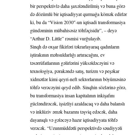
bir perspektivlə daha şaxələndirilmiş və buna görə
də dözümlü bir iqtisadiyyat qurmağa kömək edirlər
ki, bu da “Vision 2030″-un iqtisadi transformasiya
gündəminin mübahisəsiz töhfəçisidir”, – deyə
“Arthur D. Little” rəsmisi vurğulayıb.
Sinqh də oxşar fikirləri təkrarlayaraq qadınların
iştirakının məhsuldarlığı artıracağını, ev
təsərrüfatlarının gəlirlərini yüksəldəcəyini və
texnologiya, pərakəndə satış, turizm və peşəkar
xidmətlər kimi qeyri-neft sektorlarının böyüməsinə
töhfə verəcəyini qeyd edib. Sinqhin sözlərinə görə,
bu transformasiya insan kapitalının inkişafını
gücləndirəcək, işsizliyi azaldacaq və daha balanslı
və inklüziv əmək bazarını təşviq edəcək, daha
dayanıqlı və gələcəyə hazır iqtisadiyyata töhfə
verəcək. “Uzunmüddətli perspektivdə səudiyyəli