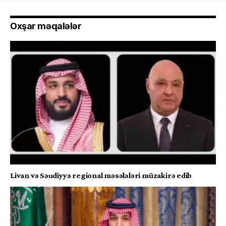
Oxşar məqalələr
Livan və Səudiyyə regional məsələləri müzakirə edib