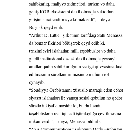
sahibkarlıq, maliyyə xidmətləri, turizm və daha
geniş KOB ekosistemi daxil olmaqla sektorlara
girişini sürətləndirməyə kömək etdi”, – deyə
Buşnak qeyd edib.
“Arthur D. Little” şirkətinin tərəfdaşı Salli Menassa
da bənzər fikirləri bölüşərək qeyd edib ki,
tənzimləyici islahatlar, milli təşəbbüslər və daha
güclü institusional dəstək daxil olmaqla çoxsaylı
amillər qadın sahibkarlığının və işçi qüvvəsinə daxil
edilməsinin sürətləndirilməsində mühüm rol
oynayıb.
“Səudiyyə Ərəbistanını xüsusilə maraqlı edən cəhət
siyasət islahatları ilə yanaşı sosial qəbulun nə qədər
sürətlə inkişaf etməsidir ki, bu da həmin
təşəbbüslərin real iqtisadi iştirakçılığa çevrilməsinə
imkan verdi”, – deyə, Menassa bildirib.
“Axis Communications” şirkətinin Qərbi Ərəbistan