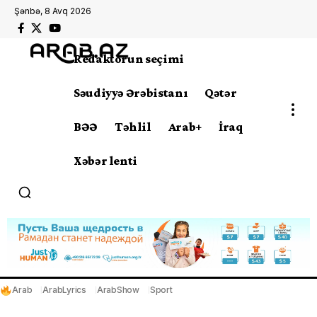
Şənbə, 8 Avq 2026
Redaktorun seçimi
Səudiyyə Ərəbistanı
Qətər
BƏƏ
Təhlil
Arab+
İraq
Xəbər lenti
Arab
ArabLyrics
ArabShow
Sport