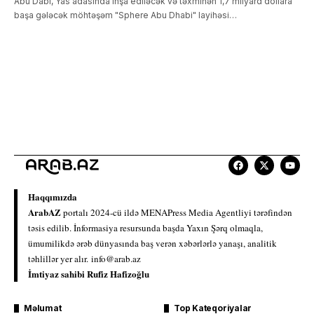
Abu Dabi, Yas adasında inşa ediləcək və təxminən 1,7 milyard dollara
başa gələcək möhtəşəm "Sphere Abu Dhabi" layihəsi…
Haqqımızda
ArabAZ
portalı 2024-cü ildə MENAPress Media Agentliyi tərəfindən
təsis edilib. İnformasiya resursunda başda Yaxın Şərq olmaqla,
ümumilikdə ərəb dünyasında baş verən xəbərlərlə yanaşı, analitik
təhlillər yer alır.
info@arab.az
İmtiyaz sahibi Rufiz Hafizoğlu
Məlumat
Top Kateqoriyalar