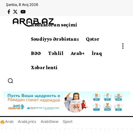
Şənbə, 8 Avq 2026
Redaktorun seçimi
Səudiyyə Ərəbistanı
Qətər
BƏƏ
Təhlil
Arab+
İraq
Xəbər lenti
Arab
ArabLyrics
ArabShow
Sport