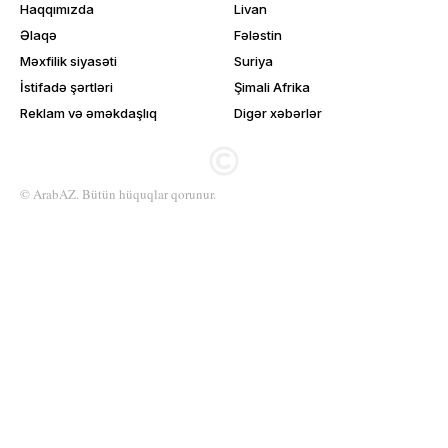
Haqqımızda
Livan
Əlaqə
Fələstin
Məxfilik siyasəti
Suriya
İstifadə şərtləri
Şimali Afrika
Reklam və əməkdaşlıq
Digər xəbərlər
© ArabAZ. Bütün hüquqlar qorunur.