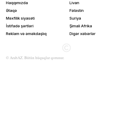
Haqqımızda
Livan
Əlaqə
Fələstin
Məxfilik siyasəti
Suriya
İstifadə şərtləri
Şimali Afrika
Reklam və əməkdaşlıq
Digər xəbərlər
© ArabAZ. Bütün hüquqlar qorunur.