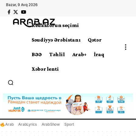
Bazar, 9 Avq 2026
Redaktorun seçimi
Səudiyyə Ərəbistanı
Qətər
BƏƏ
Təhlil
Arab+
İraq
Xəbər lenti
Arab
ArabLyrics
ArabShow
Sport