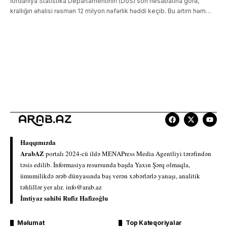
İordaniya Statistika Departamentinin (DoS) son hesabatına görə,
krallığın əhalisi rəsmən 12 milyon nəfərlik həddi keçib. Bu artım həm…
Haqqımızda
ArabAZ
portalı 2024-cü ildə MENAPress Media Agentliyi tərəfindən
təsis edilib. İnformasiya resursunda başda Yaxın Şərq olmaqla,
ümumilikdə ərəb dünyasında baş verən xəbərlərlə yanaşı, analitik
təhlillər yer alır.
info@arab.az
İmtiyaz sahibi Rufiz Hafizoğlu
Məlumat
Top Kateqoriyalar