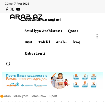
Cümə, 7 Avq 2026
Redaktorun seçimi
Səudiyyə Ərəbistanı
Qətər
BƏƏ
Təhlil
Arab+
İraq
Xəbər lenti
Arab
ArabLyrics
ArabShow
Sport