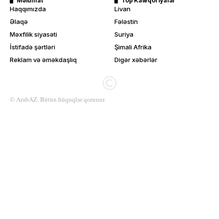
Məlumat
Top Kateqoriyalar
Haqqımızda
Livan
Əlaqə
Fələstin
Məxfilik siyasəti
Suriya
İstifadə şərtləri
Şimali Afrika
Reklam və əməkdaşlıq
Digər xəbərlər
© ArabAZ. Bütün hüquqlar qorunur.