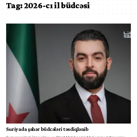
Tag:
2026-cı il büdcəsi
Suriyada şəhər büdcələri təsdiqlənib