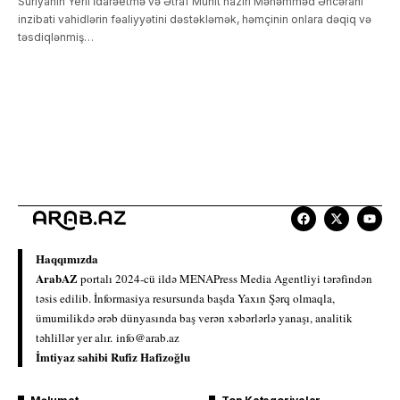
Suriyanın Yerli İdarəetmə və Ətraf Mühit naziri Məhəmməd Əncərani
inzibati vahidlərin fəaliyyətini dəstəkləmək, həmçinin onlara dəqiq və
təsdiqlənmiş…
Haqqımızda
ArabAZ
portalı 2024-cü ildə MENAPress Media Agentliyi tərəfindən
təsis edilib. İnformasiya resursunda başda Yaxın Şərq olmaqla,
ümumilikdə ərəb dünyasında baş verən xəbərlərlə yanaşı, analitik
təhlillər yer alır.
info@arab.az
İmtiyaz sahibi Rufiz Hafizoğlu