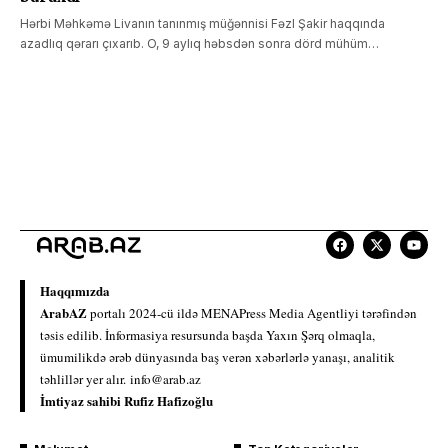
Hərbi Məhkəmə Livanın tanınmış müğənnisi Fəzl Şakir haqqında
azadlıq qərarı çıxarıb. O, 9 aylıq həbsdən sonra dörd mühüm…
Haqqımızda
ArabAZ
portalı 2024-cü ildə MENAPress Media Agentliyi tərəfindən
təsis edilib. İnformasiya resursunda başda Yaxın Şərq olmaqla,
ümumilikdə ərəb dünyasında baş verən xəbərlərlə yanaşı, analitik
təhlillər yer alır.
info@arab.az
İmtiyaz sahibi Rufiz Hafizoğlu