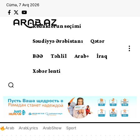
Cümə, 7 Avq 2026
Redaktorun seçimi
Səudiyyə Ərəbistanı
Qətər
BƏƏ
Təhlil
Arab+
İraq
Xəbər lenti
Arab
ArabLyrics
ArabShow
Sport