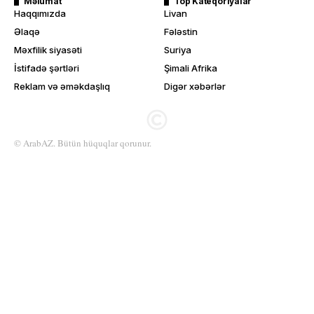
Məlumat
Top Kateqoriyalar
Haqqımızda
Livan
Əlaqə
Fələstin
Məxfilik siyasəti
Suriya
İstifadə şərtləri
Şimali Afrika
Reklam və əməkdaşlıq
Digər xəbərlər
© ArabAZ. Bütün hüquqlar qorunur.