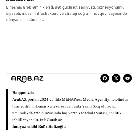
Birləşmiş Ərəb Əmirlikləri (BƏƏ) güclü iqtisadiyyatı, biznesyönümlü
siyasəti, müasir infrastrukturu və strateji coğrafi mövqeyi sayəsində
dünyanın ən sürətlə…
Haqqımızda
ArabAZ
portalı 2024-cü ildə MENAPress Media Agentliyi tərəfindən
təsis edilib. İnformasiya resursunda başda Yaxın Şərq olmaqla,
ümumilikdə ərəb dünyasında baş verən xəbərlərlə yanaşı, analitik
təhlillər yer alır.
info@arab.az
İmtiyaz sahibi Rufiz Hafizoğlu