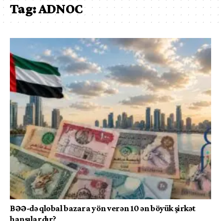
Tag:
ADNOC
BƏƏ-də qlobal bazara yön verən 10 ən böyük şirkət
hansılardır?