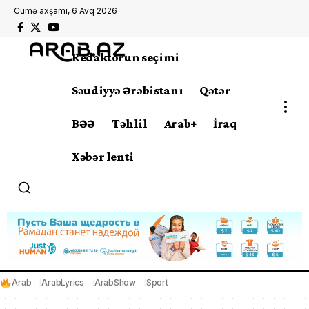
Cümə axşamı, 6 Avq 2026
Redaktorun seçimi
Səudiyyə Ərəbistanı
Qətər
BƏƏ
Təhlil
Arab+
İraq
Xəbər lenti
Arab
ArabLyrics
ArabShow
Sport