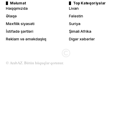
Məlumat
Top Kateqoriyalar
Haqqımızda
Livan
Əlaqə
Fələstin
Məxfilik siyasəti
Suriya
İstifadə şərtləri
Şimali Afrika
Reklam və əməkdaşlıq
Digər xəbərlər
© ArabAZ. Bütün hüquqlar qorunur.