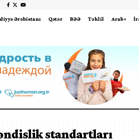
diyyə Ərəbistanı
Qətər
BƏƏ
Təhlil
Arab+
İr
dislik standartları