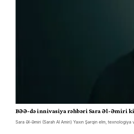
BƏƏ-də innivasiya rəhbəri Sara Əl-Əmiri k
Sara Əl-Əmiri (Sarah Al Amiri) Yaxın Şərqin elm, texnologiya 