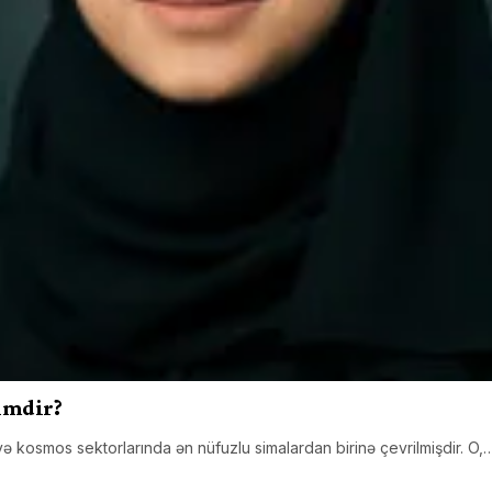
imdir?
və kosmos sektorlarında ən nüfuzlu simalardan birinə çevrilmişdir. O,