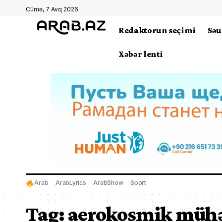
Cümə, 7 Avq 2026
Redaktorun seçimi
Səu
Xəbər lenti
Arab
ArabLyrics
ArabShow
Sport
Tag:
aerokosmik mühən