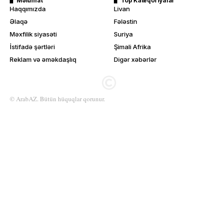
Məlumat
Top Kateqoriyalar
Haqqımızda
Livan
Əlaqə
Fələstin
Məxfilik siyasəti
Suriya
İstifadə şərtləri
Şimali Afrika
Reklam və əməkdaşlıq
Digər xəbərlər
© ArabAZ. Bütün hüquqlar qorunur.