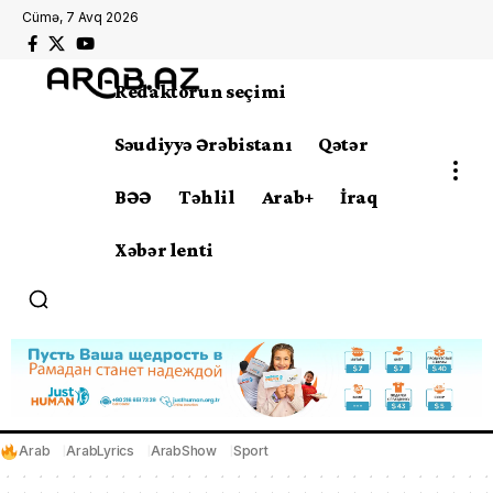
Cümə, 7 Avq 2026
Redaktorun seçimi
Səudiyyə Ərəbistanı
Qətər
BƏƏ
Təhlil
Arab+
İraq
Xəbər lenti
Arab
ArabLyrics
ArabShow
Sport