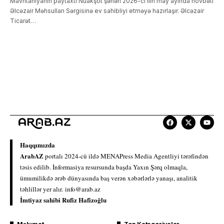
Mavritaniyanın paytaxtı Nuakşot şəhəri 2026-cı ilin may ayında növbəti
Əlcəzair Məhsulları Sərgisinə ev sahibliyi etməyə hazırlaşır. Əlcəzair
Ticarət…
Haqqımızda
ArabAZ
portalı 2024-cü ildə MENAPress Media Agentliyi tərəfindən
təsis edilib. İnformasiya resursunda başda Yaxın Şərq olmaqla,
ümumilikdə ərəb dünyasında baş verən xəbərlərlə yanaşı, analitik
təhlillər yer alır.
info@arab.az
İmtiyaz sahibi Rufiz Hafizoğlu