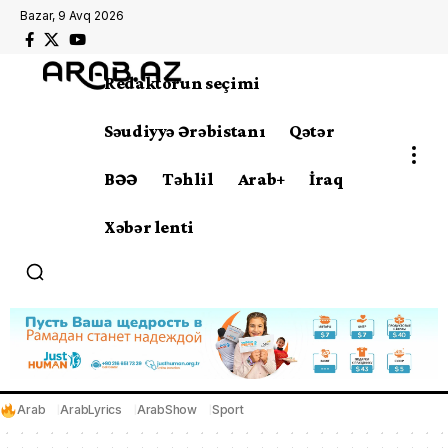
Bazar, 9 Avq 2026
Redaktorun seçimi
Səudiyyə Ərəbistanı
Qətər
BƏƏ
Təhlil
Arab+
İraq
Xəbər lenti
Arab
ArabLyrics
ArabShow
Sport