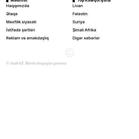
Məlumat
Top Kateqoriyalar
Haqqımızda
Livan
Əlaqə
Fələstin
Məxfilik siyasəti
Suriya
İstifadə şərtləri
Şimali Afrika
Reklam və əməkdaşlıq
Digər xəbərlər
© ArabAZ. Bütün hüquqlar qorunur.