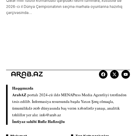
Qətər milli futbol komandası qarşıdakı rəsmi turnirlərə, xüsusilə də
2026-cı il Dünya Çempionatının seçmə mərhələ oyunlarına hazırlıq
çərçivəsində…
Haqqımızda
ArabAZ
portalı 2024-cü ildə MENAPress Media Agentliyi tərəfindən
təsis edilib. İnformasiya resursunda başda Yaxın Şərq olmaqla,
ümumilikdə ərəb dünyasında baş verən xəbərlərlə yanaşı, analitik
təhlillər yer alır.
info@arab.az
İmtiyaz sahibi Rufiz Hafizoğlu