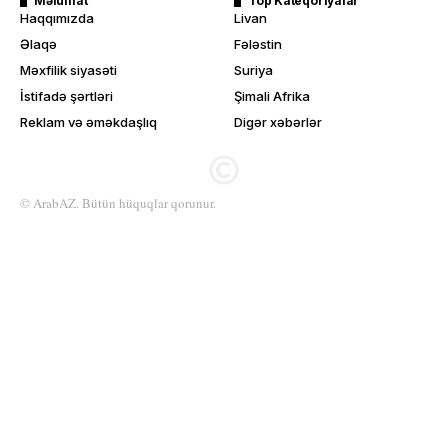
Məlumat
Top Kateqoriyalar
Haqqımızda
Livan
Əlaqə
Fələstin
Məxfilik siyasəti
Suriya
İstifadə şərtləri
Şimali Afrika
Reklam və əməkdaşlıq
Digər xəbərlər
© ArabAZ. Bütün hüquqlar qorunur.