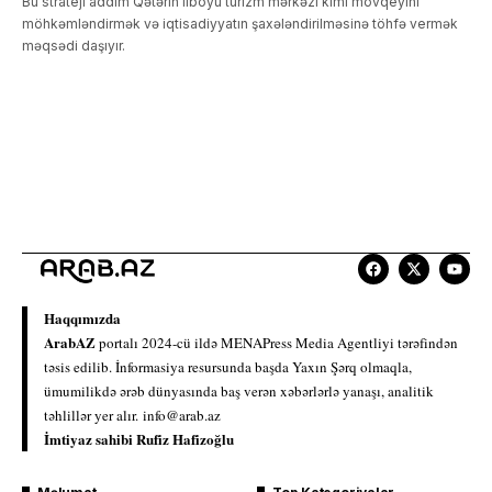
Bu strateji addım Qətərin ilboyu turizm mərkəzi kimi mövqeyini
möhkəmləndirmək və iqtisadiyyatın şaxələndirilməsinə töhfə vermək
məqsədi daşıyır.
Haqqımızda
ArabAZ
portalı 2024-cü ildə MENAPress Media Agentliyi tərəfindən
təsis edilib. İnformasiya resursunda başda Yaxın Şərq olmaqla,
ümumilikdə ərəb dünyasında baş verən xəbərlərlə yanaşı, analitik
təhlillər yer alır.
info@arab.az
İmtiyaz sahibi Rufiz Hafizoğlu