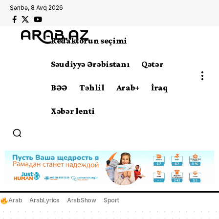
Şənbə, 8 Avq 2026
Redaktorun seçimi
Səudiyyə Ərəbistanı
Qətər
BƏƏ
Təhlil
Arab+
İraq
Xəbər lenti
Arab
ArabLyrics
ArabShow
Sport