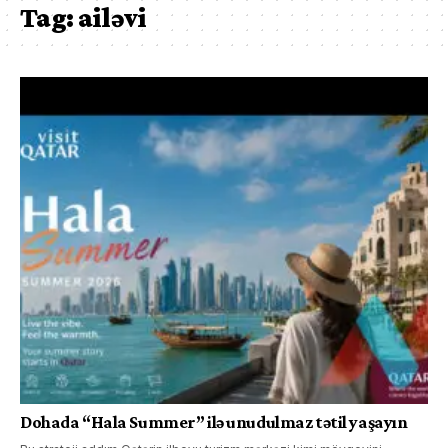
Tag:
ailəvi
Dohada “Hala Summer” ilə unudulmaz tətil yaşayın