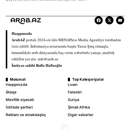
Haqqımızda
ArabAZ
portalı 2024-cü ildə MENAPress Media Agentliyi tərəfindən
təsis edilib. İnformasiya resursunda başda Yaxın Şərq olmaqla,
ümumilikdə ərəb dünyasında baş verən xəbərlərlə yanaşı, analitik
təhlillər yer alır.
info@arab.az
İmtiyaz sahibi Rufiz Hafizoğlu
Məlumat
Top Kateqoriyalar
Haqqımızda
Livan
Əlaqə
Fələstin
Məxfilik siyasəti
Suriya
İstifadə şərtləri
Şimali Afrika
Reklam və əməkdaşlıq
Digər xəbərlər