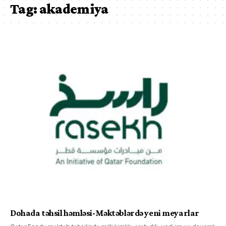
Tag:
akademiya
Dohada təhsil həmləsi-Məktəblərdə yeni meyarlar