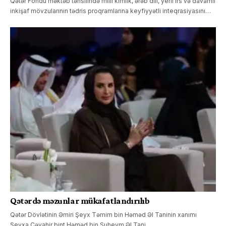
Qətər Fondu məktəb təhsilində milli kimlik, ərəb dili, yerli irs və davamlı
inkişaf mövzularının tədris proqramlarına keyfiyyətli inteqrasiyasını…
Qətərdə məzunlar mükafatlandırılıb
Qətər Dövlətinin Əmiri Şeyx Təmim bin Həməd Əl Taninin xanımı
Şeyxa Cəvahir bint Həməd bin Suheym Əl Tani…