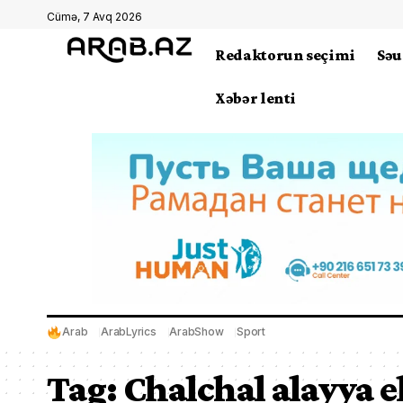
Cümə, 7 Avq 2026
Redaktorun seçimi
Səu
Xəbər lenti
Arab
ArabLyrics
ArabShow
Sport
Tag:
Chalchal alayya 