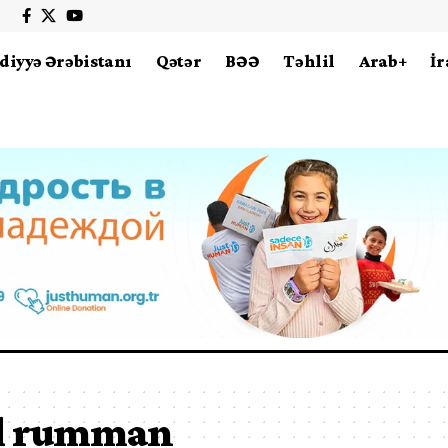
diyyə Ərəbistanı
Qətər
BƏƏ
Təhlil
Arab+
İr
el rumman