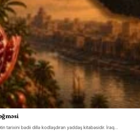
nəğməsi
tin tarixini bədii dillə kodlaşdıran yaddaş kitabəsidir. İraq…