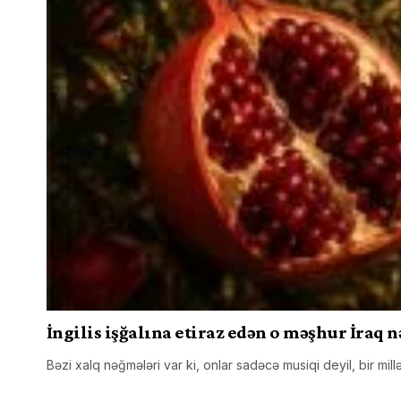
İngilis işğalına etiraz edən o məşhur İraq 
Bəzi xalq nəğmələri var ki, onlar sadəcə musiqi deyil, bir millə