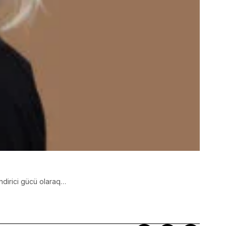
ndirici gücü olaraq…