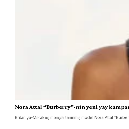
Nora Attal “Burberry”-nin yeni yay kampa
Britaniya-Mərakeş mənşəli tanınmış model Nora Attal "Burber