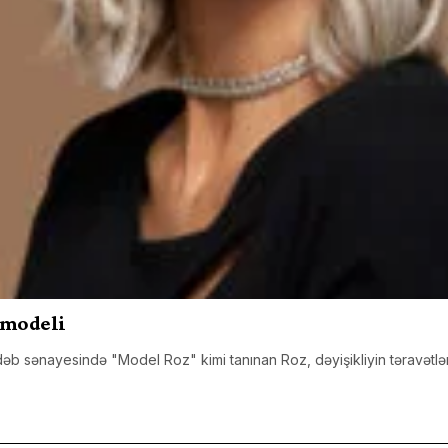
rmodeli
əb sənayesində "Model Roz" kimi tanınan Roz, dəyişikliyin təravətlə