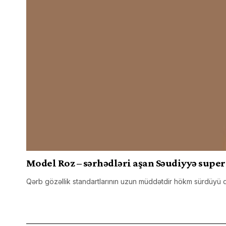
Model Roz – sərhədləri aşan Səudiyyə supe
Qərb gözəllik standartlarının uzun müddətdir hökm sürdüyü d