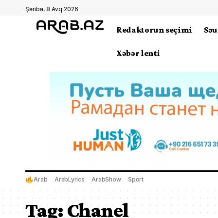
Şənbə, 8 Avq 2026
Redaktorun seçimi
Səu
Xəbər lenti
Arab
ArabLyrics
ArabShow
Sport
Tag:
Chanel