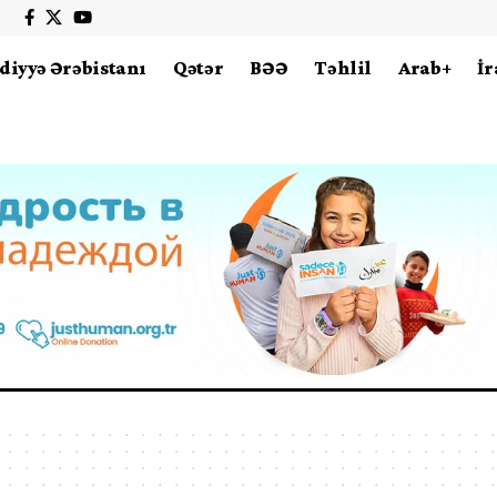
diyyə Ərəbistanı
Qətər
BƏƏ
Təhlil
Arab+
İr