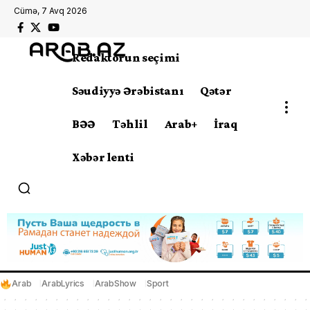
Cümə, 7 Avq 2026
Redaktorun seçimi
Səudiyyə Ərəbistanı
Qətər
BƏƏ
Təhlil
Arab+
İraq
Xəbər lenti
Arab
ArabLyrics
ArabShow
Sport