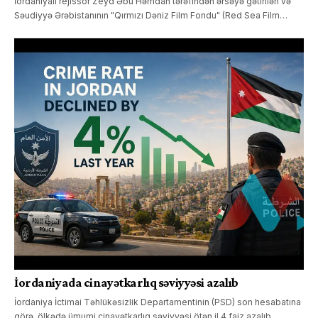
İordaniyalı rejissor Zeyd Əbu Həmdan tərəfindən ərsəyə gətirilən və
Səudiyyə Ərəbistanının "Qırmızı Dəniz Film Fondu" (Red Sea Film…
İordaniyada cinayətkarlıq səviyyəsi azalıb
İordaniya İctimai Təhlükəsizlik Departamentinin (PSD) son hesabatına
görə, ölkədə ümumi cinayətkarlıq səviyyəsi ötən il 4 faiz azalıb.