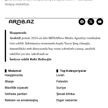
Hüquq-mühafizə…
Haqqımızda
ArabAZ
portalı 2024-cü ildə MENAPress Media Agentliyi tərəfindən
təsis edilib. İnformasiya resursunda başda Yaxın Şərq olmaqla,
ümumilikdə ərəb dünyasında baş verən xəbərlərlə yanaşı, analitik
təhlillər yer alır.
info@arab.az
İmtiyaz sahibi Rufiz Hafizoğlu
Məlumat
Top Kateqoriyalar
Haqqımızda
Livan
Əlaqə
Fələstin
Məxfilik siyasəti
Suriya
İstifadə şərtləri
Şimali Afrika
Reklam və əməkdaşlıq
Digər xəbərlər