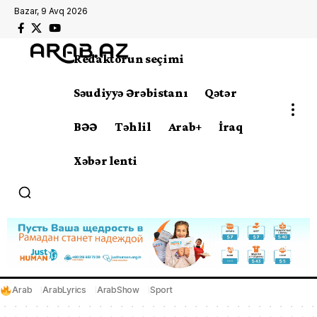
Bazar, 9 Avq 2026
Redaktorun seçimi
Səudiyyə Ərəbistanı
Qətər
BƏƏ
Təhlil
Arab+
İraq
Xəbər lenti
Arab
ArabLyrics
ArabShow
Sport