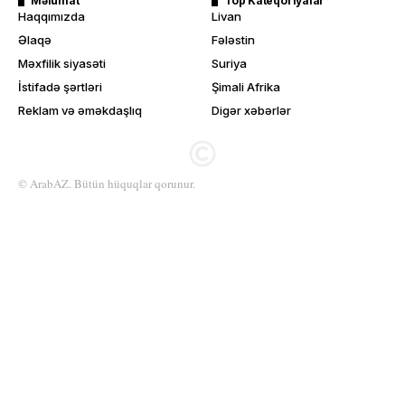
Məlumat
Top Kateqoriyalar
Haqqımızda
Livan
Əlaqə
Fələstin
Məxfilik siyasəti
Suriya
İstifadə şərtləri
Şimali Afrika
Reklam və əməkdaşlıq
Digər xəbərlər
© ArabAZ. Bütün hüquqlar qorunur.