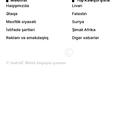
Məlumat
Top Kateqoriyalar
Haqqımızda
Livan
Əlaqə
Fələstin
Məxfilik siyasəti
Suriya
İstifadə şərtləri
Şimali Afrika
Reklam və əməkdaşlıq
Digər xəbərlər
© ArabAZ. Bütün hüquqlar qorunur.