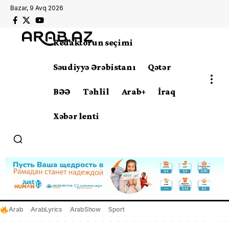
Bazar, 9 Avq 2026
Redaktorun seçimi
Səudiyyə Ərəbistanı
Qətər
BƏƏ
Təhlil
Arab+
İraq
Xəbər lenti
Arab
ArabLyrics
ArabShow
Sport