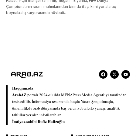
Fələstin-Çili mənşəli tanınmış müğənni Elyanna, FIFA Dünya
Çempionatının rəsmi mahnılarından birində ifaçı kimi yer alaraq
beynəlxalq karyerasında növbəti…
Haqqımızda
ArabAZ
portalı 2024-cü ildə MENAPress Media Agentliyi tərəfindən
təsis edilib. İnformasiya resursunda başda Yaxın Şərq olmaqla,
ümumilikdə ərəb dünyasında baş verən xəbərlərlə yanaşı, analitik
təhlillər yer alır.
info@arab.az
İmtiyaz sahibi Rufiz Hafizoğlu