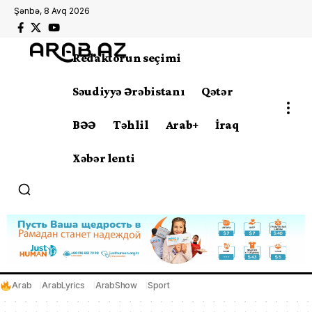
Şənbə, 8 Avq 2026
Redaktorun seçimi
Səudiyyə Ərəbistanı
Qətər
BƏƏ
Təhlil
Arab+
İraq
Xəbər lenti
Arab
ArabLyrics
ArabShow
Sport