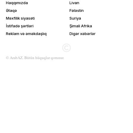
Haqqımızda
Livan
Əlaqə
Fələstin
Məxfilik siyasəti
Suriya
İstifadə şərtləri
Şimali Afrika
Reklam və əməkdaşlıq
Digər xəbərlər
© ArabAZ. Bütün hüquqlar qorunur.