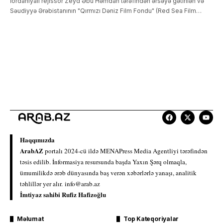
İordaniyalı rejissor Zeyd Əbu Həmdan tərəfindən ərsəyə gətirilən və
Səudiyyə Ərəbistanının "Qırmızı Dəniz Film Fondu" (Red Sea Film…
Haqqımızda
ArabAZ
portalı 2024-cü ildə MENAPress Media Agentliyi tərəfindən
təsis edilib. İnformasiya resursunda başda Yaxın Şərq olmaqla,
ümumilikdə ərəb dünyasında baş verən xəbərlərlə yanaşı, analitik
təhlillər yer alır.
info@arab.az
İmtiyaz sahibi Rufiz Hafizoğlu
Məlumat
Top Kateqoriyalar