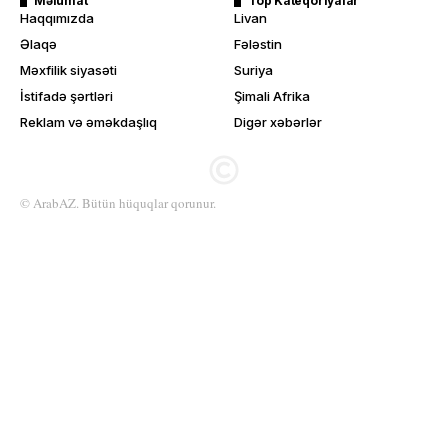
Məlumat
Top Kateqoriyalar
Haqqımızda
Livan
Əlaqə
Fələstin
Məxfilik siyasəti
Suriya
İstifadə şərtləri
Şimali Afrika
Reklam və əməkdaşlıq
Digər xəbərlər
© ArabAZ. Bütün hüquqlar qorunur.