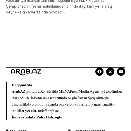
Fələstin-Çili mənşəli tanınmış müğənni Elyanna, FIFA Dünya
Çempionatının rəsmi mahnılarından birində ifaçı kimi yer alaraq
beynəlxalq karyerasında növbəti…
Haqqımızda
ArabAZ
portalı 2024-cü ildə MENAPress Media Agentliyi tərəfindən
təsis edilib. İnformasiya resursunda başda Yaxın Şərq olmaqla,
ümumilikdə ərəb dünyasında baş verən xəbərlərlə yanaşı, analitik
təhlillər yer alır.
info@arab.az
İmtiyaz sahibi Rufiz Hafizoğlu