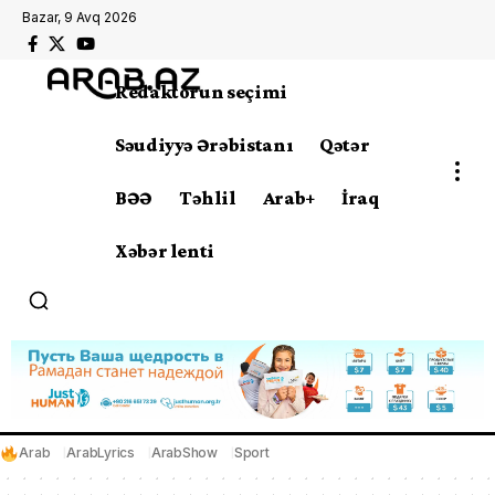
Bazar, 9 Avq 2026
Redaktorun seçimi
Səudiyyə Ərəbistanı
Qətər
BƏƏ
Təhlil
Arab+
İraq
Xəbər lenti
Arab
ArabLyrics
ArabShow
Sport