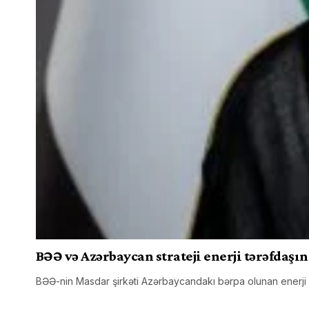
BƏƏ və Azərbaycan strateji enerji tərəfdaşın
BƏƏ-nin Masdar şirkəti Azərbaycandakı bərpa olunan enerji l