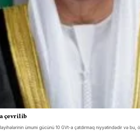
a çevrilib
ayihələrinin ümumi gücünü 10 GVt-a çatdırmaq niyyətindədir və bu, ö