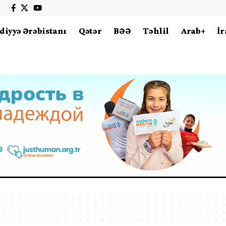
diyyə Ərəbistanı
Qətər
BƏƏ
Təhlil
Arab+
İr