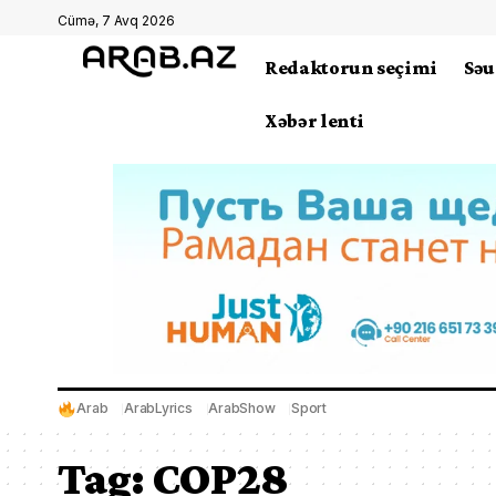
Cümə, 7 Avq 2026
Redaktorun seçimi
Səu
Xəbər lenti
Arab
ArabLyrics
ArabShow
Sport
Tag:
COP28