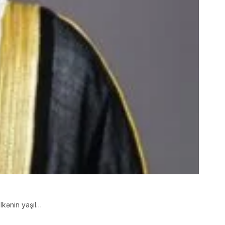
lkənin yaşıl…