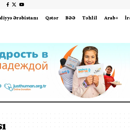
diyyə Ərəbistanı
Qətər
BƏƏ
Təhlil
Arab+
İr
sı