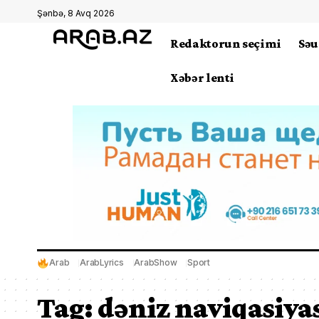
Şənbə, 8 Avq 2026
Redaktorun seçimi
Səu
Xəbər lenti
Arab
ArabLyrics
ArabShow
Sport
Tag:
dəniz naviqasiya