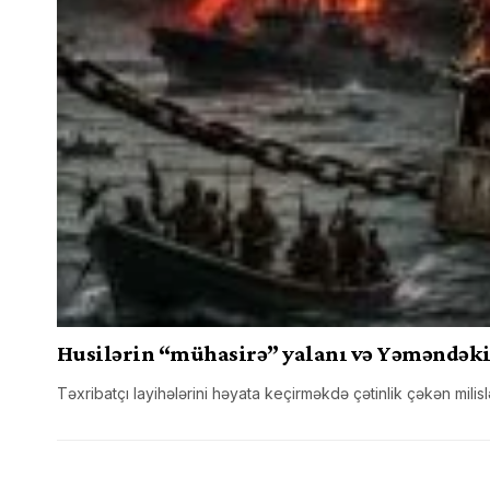
Husilərin “mühasirə” yalanı və Yəməndəki 
Təxribatçı layihələrini həyata keçirməkdə çətinlik çəkən mi