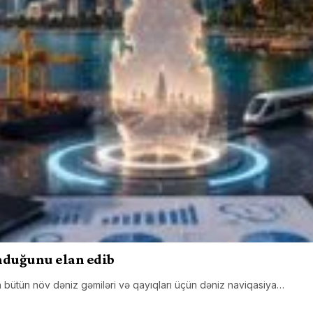
nduğunu elan edib
ən bütün növ dəniz gəmiləri və qayıqları üçün dəniz naviqasiya…