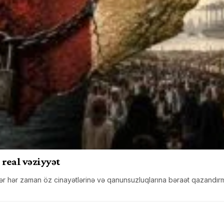
real vəziyyət
lislər hər zaman öz cinayətlərinə və qanunsuzluqlarına bəraət qaza