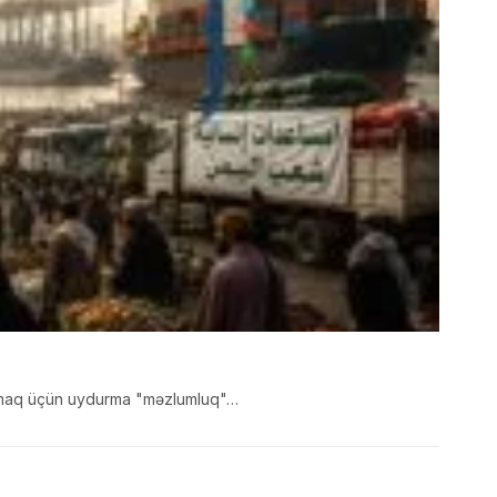
ndırmaq üçün uydurma "məzlumluq"…