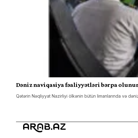
Dəniz naviqasiya fəaliyyətləri bərpa olunu
Qətərin Nəqliyyat Nazirliyi ölkənin bütün limanlarında və dəni