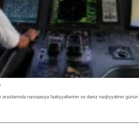
r
z ərazilərində naviqasiya fəaliyyətlərinin və dəniz nəqliyyatının günü