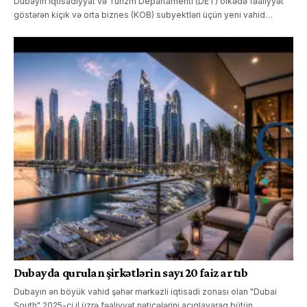
Dubayın İqtisadiyyat və Turizm Departamenti (DET) ölkədə fəaliyyət
göstərən kiçik və orta biznes (KOB) subyektləri üçün yeni vahid…
Dubayda qurulan şirkətlərin sayı 20 faiz artıb
Dubayın ən böyük vahid şəhər mərkəzli iqtisadi zonası olan "Dubai
South" 2025-ci il üzrə fəaliyyət nəticələrini açıqlayaraq bütün…