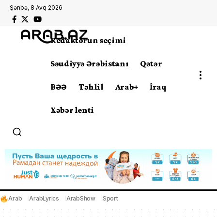
Şənbə, 8 Avq 2026
Redaktorun seçimi
Səudiyyə Ərəbistanı
Qətər
BƏƏ
Təhlil
Arab+
İraq
Xəbər lenti
Arab
ArabLyrics
ArabShow
Sport