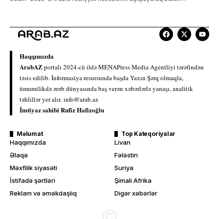
Haqqımızda
ArabAZ
portalı 2024-cü ildə MENAPress Media Agentliyi tərəfindən
təsis edilib. İnformasiya resursunda başda Yaxın Şərq olmaqla,
ümumilikdə ərəb dünyasında baş verən xəbərlərlə yanaşı, analitik
təhlillər yer alır.
info@arab.az
İmtiyaz sahibi Rufiz Hafizoğlu
Məlumat
Top Kateqoriyalar
Haqqımızda
Livan
Əlaqə
Fələstin
Məxfilik siyasəti
Suriya
İstifadə şərtləri
Şimali Afrika
Reklam və əməkdaşlıq
Digər xəbərlər