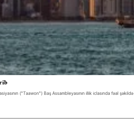
rib
siyasının ("Taawon") Baş Assambleyasının illik iclasında fəal şəkildə