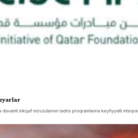
eyarlar
 və davamlı inkişaf mövzularının tədris proqramlarına keyfiyyətli inteqr