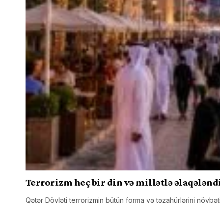
Terrorizm heç bir din və millətlə əlaqələnd
Qətər Dövləti terrorizmin bütün forma və təzahürlərini növbət