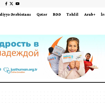
diyyə Ərəbistanı
Qətər
BƏƏ
Təhlil
Arab+
İr