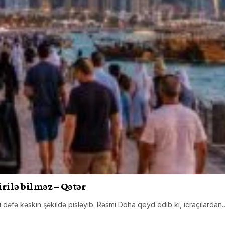
irilə bilməz – Qətər
i dəfə kəskin şəkildə pisləyib. Rəsmi Doha qeyd edib ki, icraçılardan