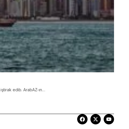
 iştirak edib. ArabAZ-ın…