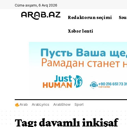
Cümə axşamı, 6 Avq 2026
Redaktorun seçimi
Səu
Xəbər lenti
Arab
ArabLyrics
ArabShow
Sport
Tag:
davamlı inkişaf