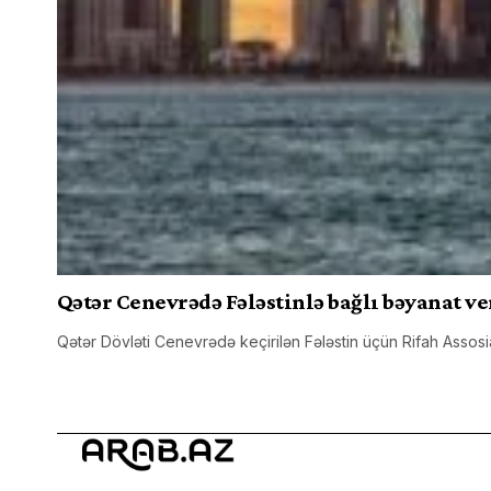
Qətər Cenevrədə Fələstinlə bağlı bəyanat ve
Qətər Dövləti Cenevrədə keçirilən Fələstin üçün Rifah Assosia