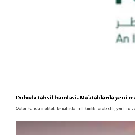
Dohada təhsil həmləsi-Məktəblərdə yeni m
Qətər Fondu məktəb təhsilində milli kimlik, ərəb dili, yerli irs