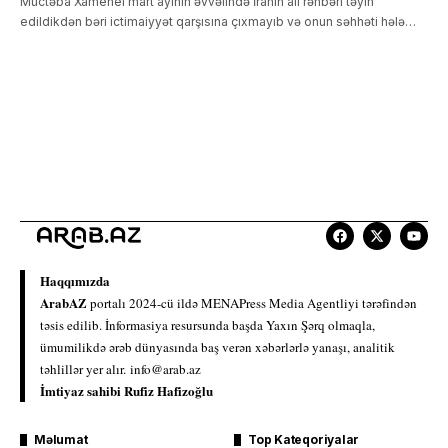
Müctəba Xamenei mart ayının əvvəlində İranın ali rəhbəri təyin
edildikdən bəri ictimaiyyət qarşısına çıxmayıb və onun səhhəti hələ…
Haqqımızda
ArabAZ
portalı 2024-cü ildə MENAPress Media Agentliyi tərəfindən
təsis edilib. İnformasiya resursunda başda Yaxın Şərq olmaqla,
ümumilikdə ərəb dünyasında baş verən xəbərlərlə yanaşı, analitik
təhlillər yer alır.
info@arab.az
İmtiyaz sahibi Rufiz Hafizoğlu
Məlumat
Top Kateqoriyalar