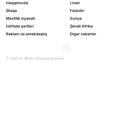
Haqqımızda
Livan
Əlaqə
Fələstin
Məxfilik siyasəti
Suriya
İstifadə şərtləri
Şimali Afrika
Reklam və əməkdaşlıq
Digər xəbərlər
© ArabAZ. Bütün hüquqlar qorunur.