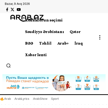
Bazar, 9 Avq 2026
Redaktorun seçimi
Səudiyyə Ərəbistanı
Qətər
BƏƏ
Təhlil
Arab+
İraq
Xəbər lenti
Arab
ArabLyrics
ArabShow
Sport