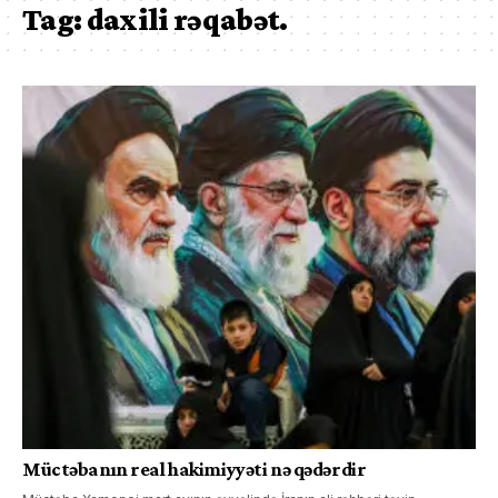
Tag:
daxili rəqabət.
Müctəbanın real hakimiyyəti nə qədərdir