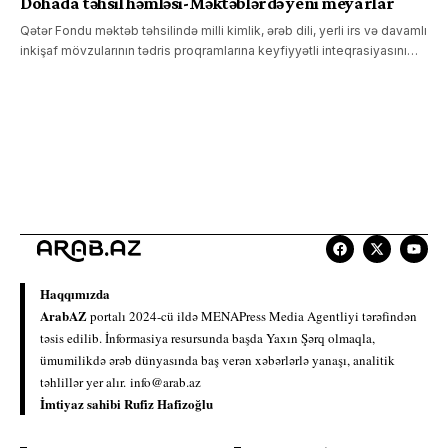
Dohada təhsil həmləsi-Məktəblərdə yeni meyarlar
Qətər Fondu məktəb təhsilində milli kimlik, ərəb dili, yerli irs və davamlı
inkişaf mövzularının tədris proqramlarına keyfiyyətli inteqrasiyasını…
Haqqımızda
ArabAZ
portalı 2024-cü ildə MENAPress Media Agentliyi tərəfindən
təsis edilib. İnformasiya resursunda başda Yaxın Şərq olmaqla,
ümumilikdə ərəb dünyasında baş verən xəbərlərlə yanaşı, analitik
təhlillər yer alır.
info@arab.az
İmtiyaz sahibi Rufiz Hafizoğlu