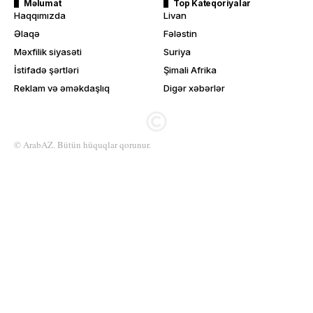
Məlumat
Top Kateqoriyalar
Haqqımızda
Livan
Əlaqə
Fələstin
Məxfilik siyasəti
Suriya
İstifadə şərtləri
Şimali Afrika
Reklam və əməkdaşlıq
Digər xəbərlər
© ArabAZ. Bütün hüquqlar qorunur.