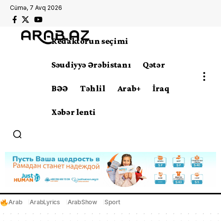
Cümə, 7 Avq 2026
Redaktorun seçimi
Səudiyyə Ərəbistanı
Qətər
BƏƏ
Təhlil
Arab+
İraq
Xəbər lenti
Arab
ArabLyrics
ArabShow
Sport