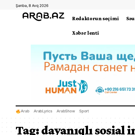
Şənbə, 8 Avq 2026
Redaktorun seçimi
Səu
Xəbər lenti
Arab
ArabLyrics
ArabShow
Sport
Tag:
dayanıqlı sosial i