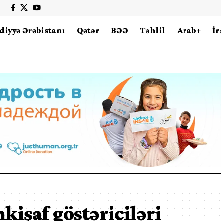
diyyə Ərəbistanı
Qətər
BƏƏ
Təhlil
Arab+
İr
nkişaf göstəriciləri