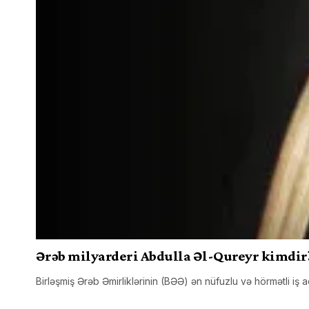
Ərəb milyarderi Abdulla Əl-Qureyr kimdir
Birləşmiş Ərəb Əmirliklərinin (BƏƏ) ən nüfuzlu və hörmətli iş