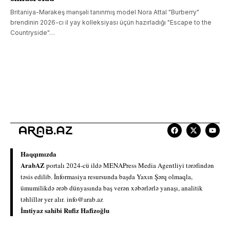
Britaniya-Mərakeş mənşəli tanınmış model Nora Attal "Burberry"
brendinin 2026-cı il yay kolleksiyası üçün hazırladığı "Escape to the
Countryside"…
Haqqımızda
ArabAZ
portalı 2024-cü ildə MENAPress Media Agentliyi tərəfindən
təsis edilib. İnformasiya resursunda başda Yaxın Şərq olmaqla,
ümumilikdə ərəb dünyasında baş verən xəbərlərlə yanaşı, analitik
təhlillər yer alır.
info@arab.az
İmtiyaz sahibi Rufiz Hafizoğlu