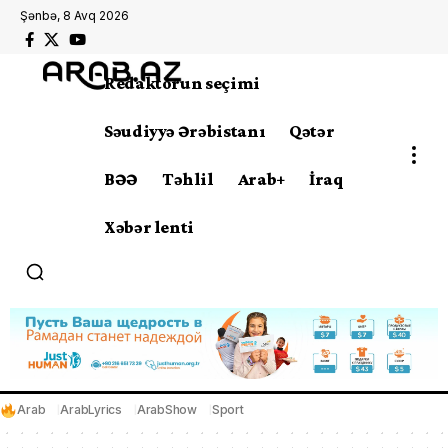
Şənbə, 8 Avq 2026
Redaktorun seçimi
Səudiyyə Ərəbistanı
Qətər
BƏƏ
Təhlil
Arab+
İraq
Xəbər lenti
Arab
ArabLyrics
ArabShow
Sport