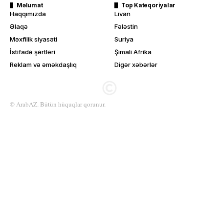
Məlumat
Top Kateqoriyalar
Haqqımızda
Livan
Əlaqə
Fələstin
Məxfilik siyasəti
Suriya
İstifadə şərtləri
Şimali Afrika
Reklam və əməkdaşlıq
Digər xəbərlər
© ArabAZ. Bütün hüquqlar qorunur.