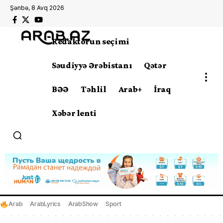
Şənbə, 8 Avq 2026
Redaktorun seçimi
Səudiyyə Ərəbistanı
Qətər
BƏƏ
Təhlil
Arab+
İraq
Xəbər lenti
Arab
ArabLyrics
ArabShow
Sport