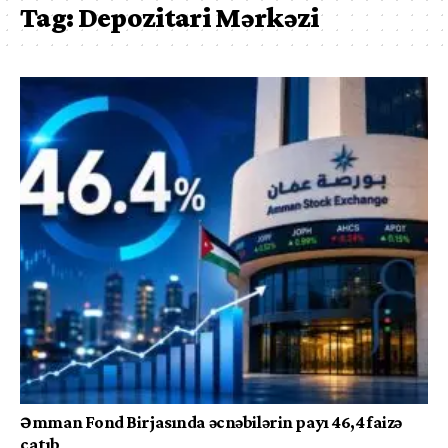
Tag:
Depozitari Mərkəzi
Əmman Fond Birjasında əcnəbilərin payı 46,4 faizə
çatıb