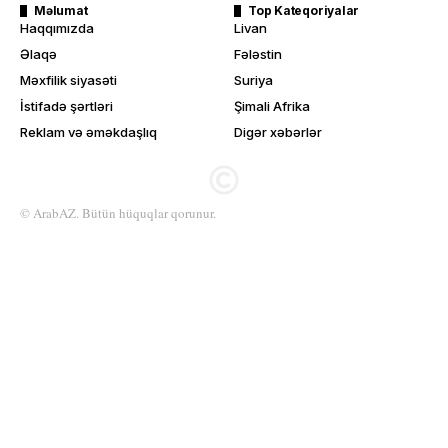
Məlumat
Top Kateqoriyalar
Haqqımızda
Livan
Əlaqə
Fələstin
Məxfilik siyasəti
Suriya
İstifadə şərtləri
Şimali Afrika
Reklam və əməkdaşlıq
Digər xəbərlər
© ArabAZ. Bütün hüquqlar qorunur.