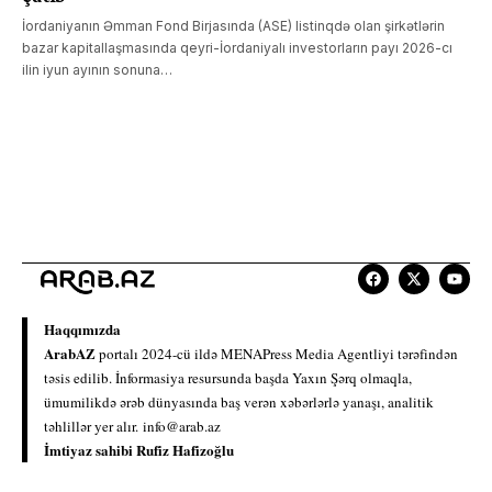
İordaniyanın Əmman Fond Birjasında (ASE) listinqdə olan şirkətlərin
bazar kapitallaşmasında qeyri-İordaniyalı investorların payı 2026-cı
ilin iyun ayının sonuna…
Haqqımızda
ArabAZ
portalı 2024-cü ildə MENAPress Media Agentliyi tərəfindən
təsis edilib. İnformasiya resursunda başda Yaxın Şərq olmaqla,
ümumilikdə ərəb dünyasında baş verən xəbərlərlə yanaşı, analitik
təhlillər yer alır.
info@arab.az
İmtiyaz sahibi Rufiz Hafizoğlu