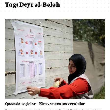
Tag:
Deyr əl-Bələh
Qəzzada seçkilər – Kim və necə səs verə bilər