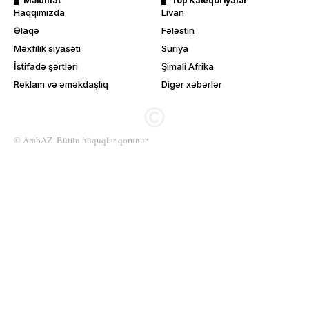
Məlumat
Top Kateqoriyalar
Haqqımızda
Livan
Əlaqə
Fələstin
Məxfilik siyasəti
Suriya
İstifadə şərtləri
Şimali Afrika
Reklam və əməkdaşlıq
Digər xəbərlər
© ArabAZ. Bütün hüquqlar qorunur.