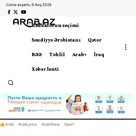
Cümə axşamı, 6 Avq 2026
Redaktorun seçimi
Səudiyyə Ərəbistanı
Qətər
BƏƏ
Təhlil
Arab+
İraq
Xəbər lenti
Arab
ArabLyrics
ArabShow
Sport