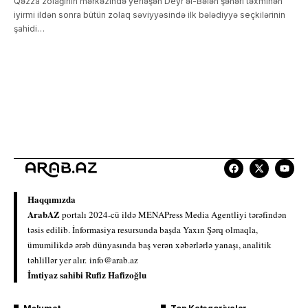
Qəzza zolağının mərkəzində yerləşən Deyr əl-Bələh şəhəri təxminən
iyirmi ildən sonra bütün zolaq səviyyəsində ilk bələdiyyə seçkilərinin
şahidi…
Haqqımızda
ArabAZ
portalı 2024-cü ildə MENAPress Media Agentliyi tərəfindən
təsis edilib. İnformasiya resursunda başda Yaxın Şərq olmaqla,
ümumilikdə ərəb dünyasında baş verən xəbərlərlə yanaşı, analitik
təhlillər yer alır.
info@arab.az
İmtiyaz sahibi Rufiz Hafizoğlu