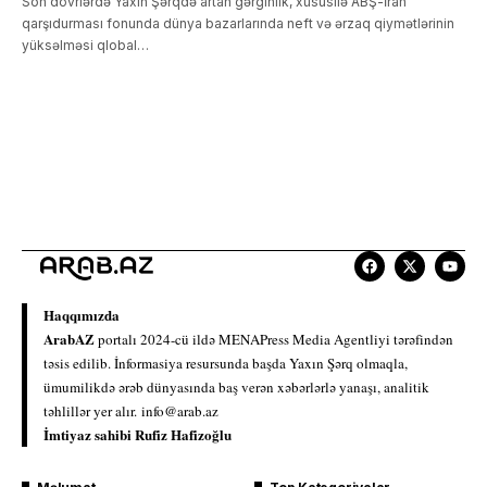
Son dövrlərdə Yaxın Şərqdə artan gərginlik, xüsusilə ABŞ-İran
qarşıdurması fonunda dünya bazarlarında neft və ərzaq qiymətlərinin
yüksəlməsi qlobal…
Haqqımızda
ArabAZ
portalı 2024-cü ildə MENAPress Media Agentliyi tərəfindən
təsis edilib. İnformasiya resursunda başda Yaxın Şərq olmaqla,
ümumilikdə ərəb dünyasında baş verən xəbərlərlə yanaşı, analitik
təhlillər yer alır.
info@arab.az
İmtiyaz sahibi Rufiz Hafizoğlu