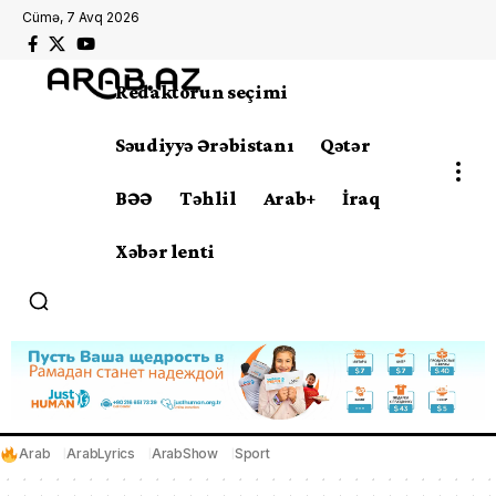
Cümə, 7 Avq 2026
Redaktorun seçimi
Səudiyyə Ərəbistanı
Qətər
BƏƏ
Təhlil
Arab+
İraq
Xəbər lenti
Arab
ArabLyrics
ArabShow
Sport