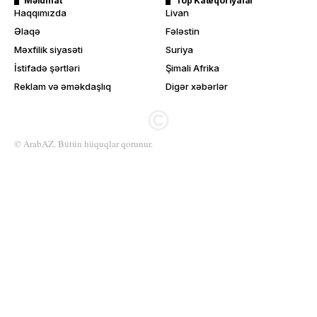
Məlumat
Top Kateqoriyalar
Haqqımızda
Livan
Əlaqə
Fələstin
Məxfilik siyasəti
Suriya
İstifadə şərtləri
Şimali Afrika
Reklam və əməkdaşlıq
Digər xəbərlər
© ArabAZ. Bütün hüquqlar qorunur.