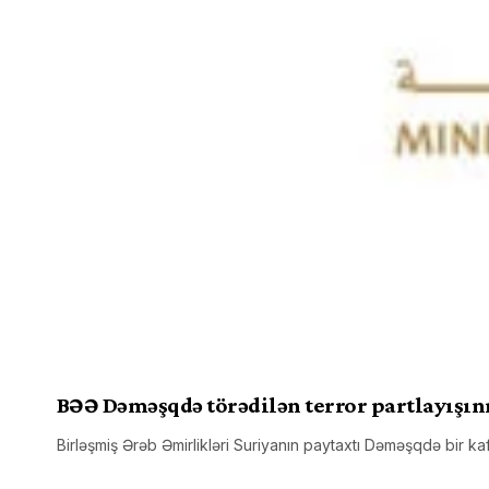
BƏƏ Dəməşqdə törədilən terror partlayışını
Birləşmiş Ərəb Əmirlikləri Suriyanın paytaxtı Dəməşqdə bir 