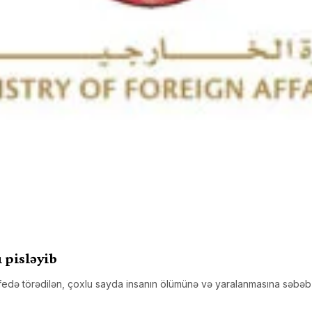
 pisləyib
kafedə törədilən, çoxlu sayda insanın ölümünə və yaralanmasına səbəb