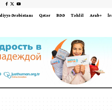
diyyə Ərəbistanı
Qətər
BƏƏ
Təhlil
Arab+
İr