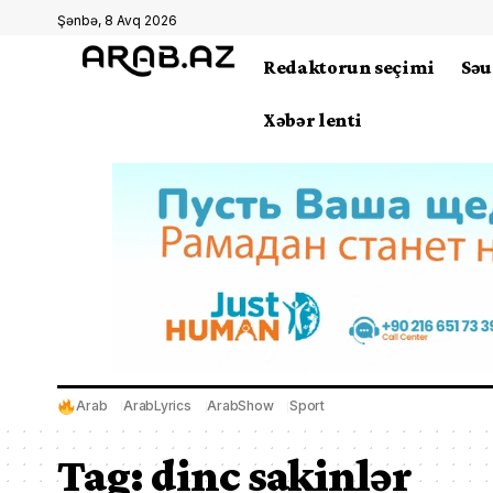
Şənbə, 8 Avq 2026
Redaktorun seçimi
Səu
Xəbər lenti
Arab
ArabLyrics
ArabShow
Sport
Tag:
dinc sakinlər