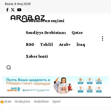
Bazar, 9 Avq 2026
Redaktorun seçimi
Səudiyyə Ərəbistanı
Qətər
BƏƏ
Təhlil
Arab+
İraq
Xəbər lenti
Arab
ArabLyrics
ArabShow
Sport