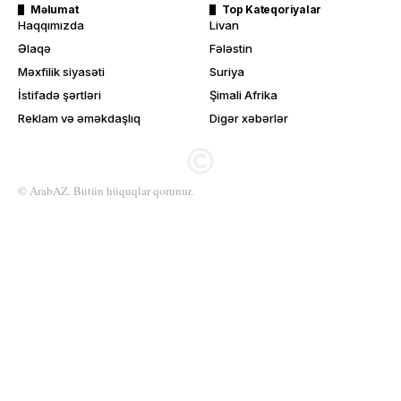
Məlumat
Top Kateqoriyalar
Haqqımızda
Livan
Əlaqə
Fələstin
Məxfilik siyasəti
Suriya
İstifadə şərtləri
Şimali Afrika
Reklam və əməkdaşlıq
Digər xəbərlər
© ArabAZ. Bütün hüquqlar qorunur.