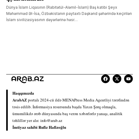
Dünya İslam Liqasının (Rabitətül-Aləmil-İslam) Baş katibi Şeyx
Məhəmməd Əl-İsa, Özbəkistanın paytaxtı Daşkənd şəhərində keçirilən
İslam sivilizasiyasının dəyərlərinə həsr…
Haqqımızda
ArabAZ
portalı 2024-cü ildə MENAPress Media Agentliyi tərəfindən
təsis edilib. İnformasiya resursunda başda Yaxın Şərq olmaqla,
ümumilikdə ərəb dünyasında baş verən xəbərlərlə yanaşı, analitik
təhlillər yer alır.
info@arab.az
İmtiyaz sahibi Rufiz Hafizoğlu