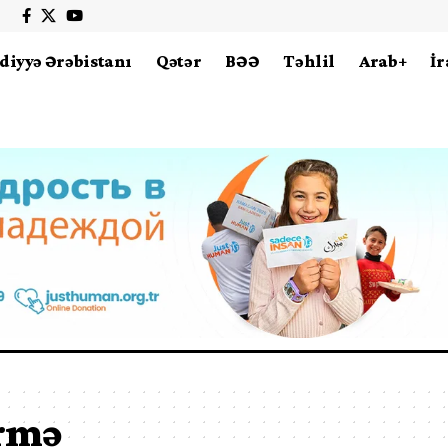
diyyə Ərəbistanı
Qətər
BƏƏ
Təhlil
Arab+
İr
irmə