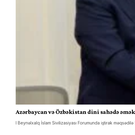
Azərbaycan və Özbəkistan dini sahədə əmək
I Beynəlxalq İslam Sivilizasiyası Forumunda iştirak məqsədil