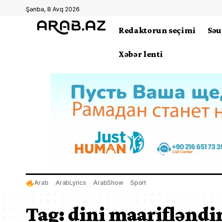
Şənbə, 8 Avq 2026
Redaktorun seçimi
Səu
Xəbər lenti
Arab
ArabLyrics
ArabShow
Sport
Tag:
dini maariflənd