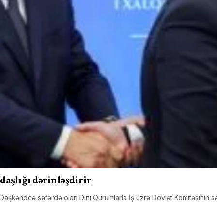
daşlığı dərinləşdirir
ə Daşkənddə səfərdə olan Dini Qurumlarla İş üzrə Dövlət Komitəsinin 