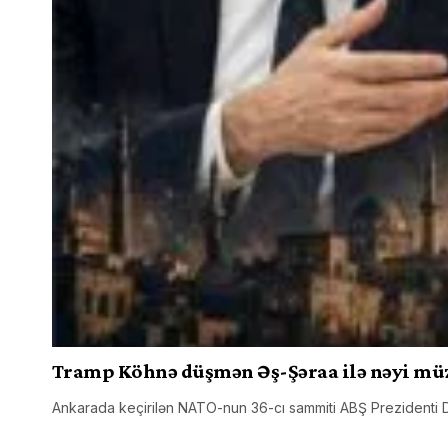
Tramp Köhnə düşmən Əş-Şəraa ilə nəyi mü
Ankarada keçirilən NATO-nun 36-cı sammiti ABŞ Prezidenti Don