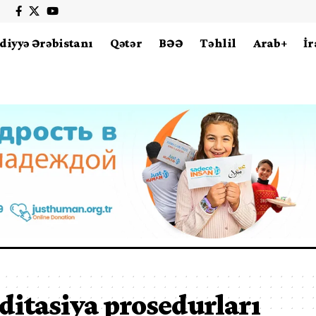
diyyə Ərəbistanı
Qətər
BƏƏ
Təhlil
Arab+
İr
ditasiya prosedurları