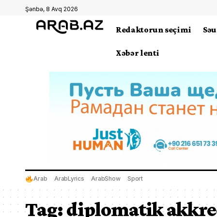
Şənbə, 8 Avq 2026
Redaktorun seçimi
Səu
Xəbər lenti
Arab
ArabLyrics
ArabShow
Sport
Tag:
diplomatik akkre