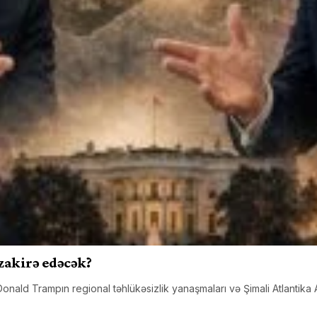
zakirə edəcək?
ald Trampın regional təhlükəsizlik yanaşmaları və Şimali Atlantika 