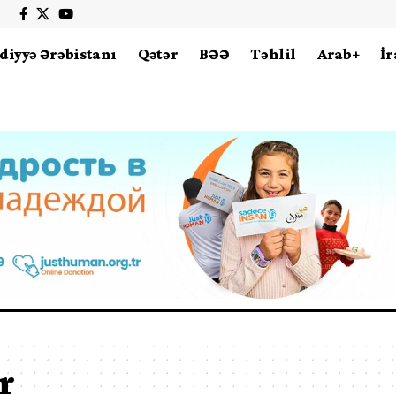
diyyə Ərəbistanı
Qətər
BƏƏ
Təhlil
Arab+
İr
r