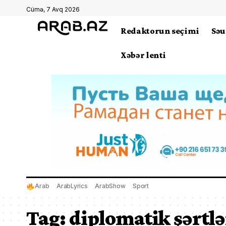
Cümə, 7 Avq 2026
Redaktorun seçimi
Səu
Xəbər lenti
Arab
ArabLyrics
ArabShow
Sport
Tag:
diplomatik şərtlə