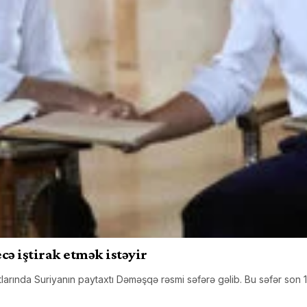
ə iştirak etmək istəyir
arında Suriyanın paytaxtı Dəməşqə rəsmi səfərə gəlib. Bu səfər son 