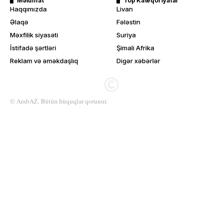
Məlumat
Top Kateqoriyalar
Haqqımızda
Livan
Əlaqə
Fələstin
Məxfilik siyasəti
Suriya
İstifadə şərtləri
Şimali Afrika
Reklam və əməkdaşlıq
Digər xəbərlər
© ArabAZ. Bütün hüquqlar qorunur.