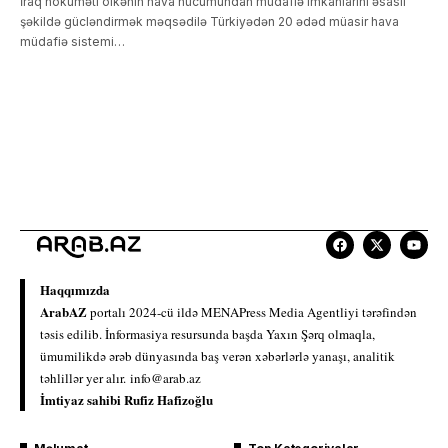
İraq hökuməti ölkənin hava hücumundan müdafiə imkanlarını əsaslı
şəkildə gücləndirmək məqsədilə Türkiyədən 20 ədəd müasir hava
müdafiə sistemi…
Haqqımızda
ArabAZ
portalı 2024-cü ildə MENAPress Media Agentliyi tərəfindən
təsis edilib. İnformasiya resursunda başda Yaxın Şərq olmaqla,
ümumilikdə ərəb dünyasında baş verən xəbərlərlə yanaşı, analitik
təhlillər yer alır.
info@arab.az
İmtiyaz sahibi Rufiz Hafizoğlu