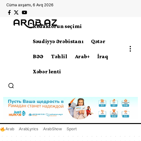
Cümə axşamı, 6 Avq 2026
Redaktorun seçimi
Səudiyyə Ərəbistanı
Qətər
BƏƏ
Təhlil
Arab+
İraq
Xəbər lenti
Arab
ArabLyrics
ArabShow
Sport