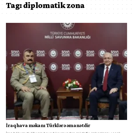
Tag:
diplomatik zona
İraq hava məkanı Türklərə əmanətdir