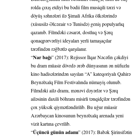
rolda çıxış etdiyi bu bədii film musiqili tərzi və
döyüş səhnələri ilə Şimali Afrika ölkələrində
(xüsusilə Əlcəzair və Tunisdə) geniş populyarlıq
qazanıb. Filmdəki cəsarət, dostluq və Şərq
qonaqpərvərliyi ideyaları yerli tamaşaçılar
tərəfindən rəğbətlə qarşılanır.
Nar bağı
“
” (2017): Rejissor İlqar Nəcəfin çəkdiyi
bu dram müasir dövrdə ərəb dünyasının ən nüfuzlu
kino hadisələrindən sayılan “A” kateqoriyalı Qahirə
Beynəlxalq Film Festivalında nümayiş olunub.
Filmdəki ailə dramı, mənəvi dəyərlər və Şərq
ailəsinin daxili böhranı misirli tənqidçilər tərəfindən
çox yüksək qiymətləndirilib. Bu uğur müasir
Azərbaycan kinosunun beynəlxalq arenada yeni
vizit kartına çevrilib.
Üçüncü günün adamı
“
” (2017): Babək Şirinsifətin