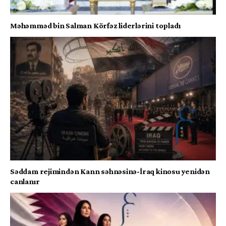
Məhəmməd bin Salman Körfəz liderlərini topladı
Səddam rejimindən Kann səhnəsinə-İraq kinosu yenidən
canlanır