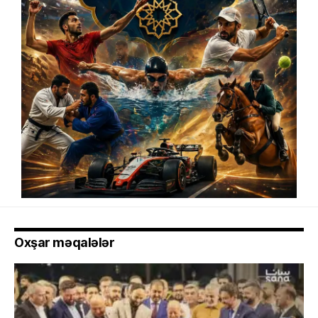
Oxşar məqalələr