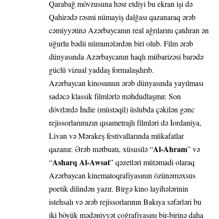
Qarabağ mövzusuna həsr etdiyi bu ekran işi də
Qahirədə rəsmi nümayiş dalğası qazanaraq ərəb
cəmiyyətinə Azərbaycanın real ağrılarını çatdıran ən
uğurlu bədii nümunələrdən biri olub. Film ərəb
dünyasında Azərbaycanın haqlı mübarizəsi barədə
güclü vizual yaddaş formalaşdırıb.
Azərbaycan kinosunun ərəb dünyasında yayılması
sadəcə klassik filmlərlə məhdudlaşmır. Son
dövrlərdə İndie (müstəqil) üslubda çəkilən gənc
rejissorlarımızın qısametrajlı filmləri də İordaniya,
Livan və Mərakeş festivallarında mükafatlar
Al-Ahram
qazanır. Ərəb mətbuatı, xüsusilə “
” və
Asharq Al-Awsat
“
” qəzetləri mütəmadi olaraq
Azərbaycan kinematoqrafiyasının özünəməxsus
poetik dilindən yazır. Birgə kino layihələrinin
istehsalı və ərəb rejissorlarının Bakıya səfərləri bu
iki böyük mədəniyyət coğrafiyasını bir-birinə daha