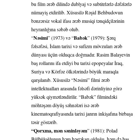
bu film ərəb dilində dublyaj və subtitrlərlə dəfələrlə
nümayiş etdirilib. Xüsusilə Rəşid Behbudovun
bənzərsiz vokal ifası ərəb musiqi tənqidçilərinin
heyranlığına səbəb olub.
Nəsimi
Babək
“
” (1973) və “
” (1979): Şərq
fəlsəfəsi, İslam tarixi və sufizm mövzuları ərəb
dünyası üçün olduqca doğmadır. Rasim Balayevin
baş rollarını ifa etdiyi bu tarixi epopeyalar İraq,
Suriya və Körfəz ölkələrində böyük maraqla
qarşılanıb. Xüsusilə “Nəsimi” filmi ərəb
intellektualları arasında fəlsəfi dərinliyinə görə
yüksək qiymətləndirilir. “Babək” filmindəki
möhtəşəm döyüş səhnələri isə ərəb
kinematoqrafiyasında tarixi janrın inkişafına birbaşa
təsir göstərib.
“Qorxma, mən səninləyəm
” (1981): Polad
Bülbüloğlunun həm bəstəkarı olduğu, həm də baş