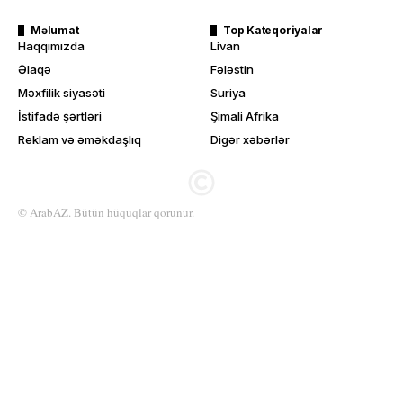
Məlumat
Top Kateqoriyalar
Haqqımızda
Livan
Əlaqə
Fələstin
Məxfilik siyasəti
Suriya
İstifadə şərtləri
Şimali Afrika
Reklam və əməkdaşlıq
Digər xəbərlər
© ArabAZ. Bütün hüquqlar qorunur.