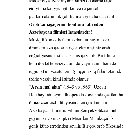
Mədəniyyət Nazirliyinin xarici ölkələrdə təşkil
etdiyi mədəniyyət günləri və rəqəmsal
platformaların inkişafı bu marağı daha da artırıb.
Ərəb tamaşaçısının könlünü fəth edən
Azərbaycan filmləri hansılardır?
Musiqili komediyalarımızdan tutmuş müasir
dramlarımıza qədər bir çox ekran işimiz ərəb
coğrafiyasında xüsusi status qazanıb. Bu filmlər
həm dövlət televiziyalarında yayımlanır, həm də
regional universitetlərin Şərqşünaslıq fakültələrində
tədris vəsaiti kimi istifadə olunur:
Arşın mal alan
“
” (1945 və 1965): Üzeyir
Hacıbəylinin eyniadlı operettası əsasında çəkilən bu
ölməz əsər ərəb dünyasında ən çox tanınan
Azərbaycan filmidir. Filmin Şərq ekzotikası, milli
geyimləri və musiqiləri Misirdən Mərakeşədək
geniş kütlə tərəfindən sevilir. Bir çox ərəb ölkəsində