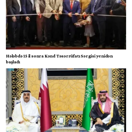
Hələbdə 15 il sonra Kənd Təsərrüfatı Sərgisi yenidən
başladı