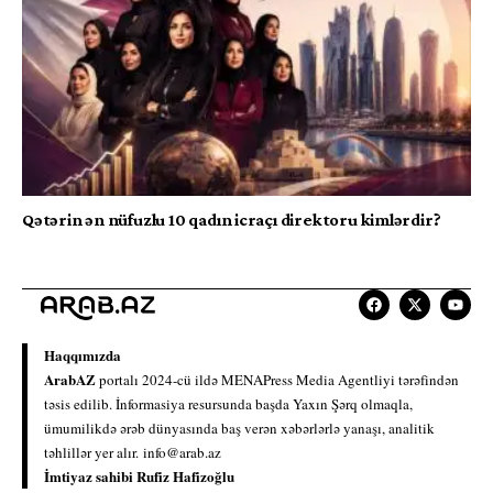
Qətərin ən nüfuzlu 10 qadın icraçı direktoru kimlərdir?
Haqqımızda
ArabAZ
portalı 2024-cü ildə MENAPress Media Agentliyi tərəfindən
təsis edilib. İnformasiya resursunda başda Yaxın Şərq olmaqla,
ümumilikdə ərəb dünyasında baş verən xəbərlərlə yanaşı, analitik
təhlillər yer alır.
info@arab.az
İmtiyaz sahibi Rufiz Hafizoğlu