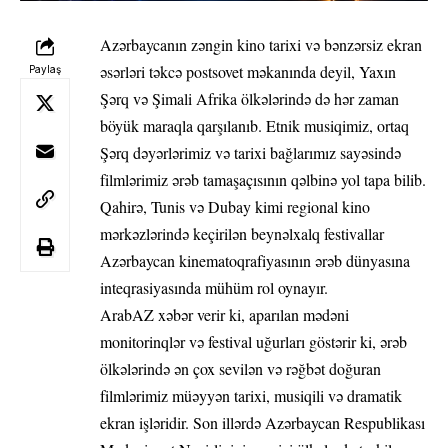
Azərbaycanın zəngin kino tarixi və bənzərsiz ekran
əsərləri təkcə postsovet məkanında deyil, Yaxın
Paylaş
Şərq və Şimali Afrika ölkələrində də hər zaman
böyük maraqla qarşılanıb. Etnik musiqimiz, ortaq
Şərq dəyərlərimiz və tarixi bağlarımız sayəsində
filmlərimiz ərəb tamaşaçısının qəlbinə yol tapa bilib.
Qahirə, Tunis və Dubay kimi regional kino
mərkəzlərində keçirilən beynəlxalq festivallar
Azərbaycan kinematoqrafiyasının ərəb dünyasına
inteqrasiyasında mühüm rol oynayır.
ArabAZ xəbər verir ki, aparılan mədəni
monitorinqlər və festival uğurları göstərir ki, ərəb
ölkələrində ən çox sevilən və rəğbət doğuran
filmlərimiz müəyyən tarixi, musiqili və dramatik
ekran işləridir. Son illərdə Azərbaycan Respublikası