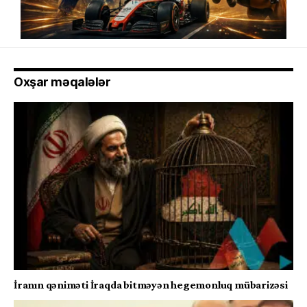
Oxşar məqalələr
İranın qəniməti İraqda bitməyən hegemonluq mübarizəsi