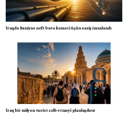
İraqda Baniyas neft boru kəməri üçün saziş imzalandı
İraq bir milyon turist cəlb etməyi planlaşdırır