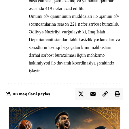
başa çatması, şərti azadlıq və ya bəraət qərarları
əsasında 419 nəfər azad edilib.
Ümumi əfv qanununun müddəaları ilə ,qanuni əfv
sərəncamlarına əsasən 221 nəfər sərbəst buraxılıb.
Ədliyyə Nazirliyi vurğulayıb ki, İraq İslah
Departamenti standart təhlükəsizlik yoxlamaları və
sənədlərin təsdiqi başa çatan kimi məhbusların
dərhal sərbəst buraxılması üçün məhkəmə
hakimiyyəti ilə davamlı koordinasiya şəraitində
işləyir.
Bu məqaləni paylaş