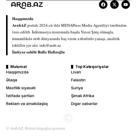
Haqqımızda
ArabAZ
portalı 2024-cü ildə MENAPress Media Agentliyi tərəfindən
təsis edilib. İnformasiya resursunda başda Yaxın Şərq olmaqla,
ümumilikdə ərəb dünyasında baş verən xəbərlərlə yanaşı, analitik
təhlillər yer alır.
info@arab.az
İmtiyaz sahibi Rufiz Hafizoğlu
Məlumat
Top Kateqoriyalar
Haqqımızda
Livan
Əlaqə
Fələstin
Məxfilik siyasəti
Suriya
İstifadə şərtləri
Şimali Afrika
Reklam və əməkdaşlıq
Digər xəbərlər
© ArabAZ. Bütün hüquqlar qorunur.