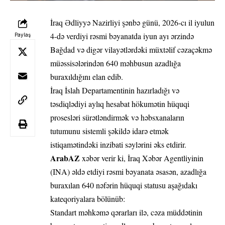
İraq Ədliyyə Nazirliyi şənbə günü, 2026-cı il iyulun
4-də verdiyi rəsmi bəyanatda iyun ayı ərzində
Paylaş
Bağdad və digər vilayətlərdəki müxtəlif cəzaçəkmə
müəssisələrindən 640 məhbusun azadlığa
buraxıldığını elan edib.
İraq İslah Departamentinin hazırladığı və
təsdiqlədiyi aylıq hesabat hökumətin hüquqi
prosesləri sürətləndirmək və həbsxanaların
tutumunu sistemli şəkildə idarə etmək
istiqamətindəki inzibati səylərini əks etdirir.
ArabAZ
xəbər verir ki, İraq Xəbər Agentliyinin
(INA) əldə etdiyi rəsmi bəyanata əsasən, azadlığa
buraxılan 640 nəfərin hüquqi statusu aşağıdakı
kateqoriyalara bölünüb:
Standart məhkəmə qərarları ilə, cəza müddətinin