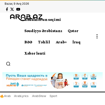
Bazar, 9 Avq 2026
Redaktorun seçimi
Səudiyyə Ərəbistanı
Qətər
BƏƏ
Təhlil
Arab+
İraq
Xəbər lenti
Arab
ArabLyrics
ArabShow
Sport