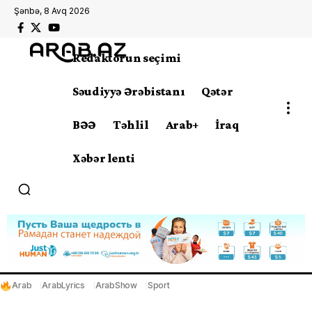
Şənbə, 8 Avq 2026
Redaktorun seçimi
Səudiyyə Ərəbistanı
Qətər
BƏƏ
Təhlil
Arab+
İraq
Xəbər lenti
Arab
ArabLyrics
ArabShow
Sport