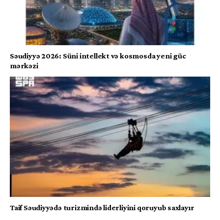
Səudiyyə 2026: Süni intellekt və kosmosda yeni güc
mərkəzi
Taif Səudiyyədə turizmində liderliyini qoruyub saxlayır