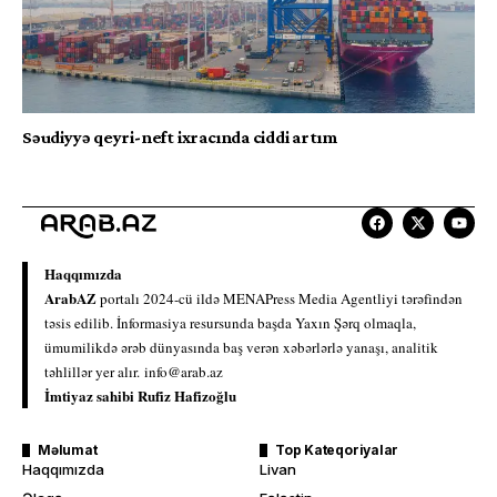
Səudiyyə qeyri-neft ixracında ciddi artım
Haqqımızda
ArabAZ
portalı 2024-cü ildə MENAPress Media Agentliyi tərəfindən
təsis edilib. İnformasiya resursunda başda Yaxın Şərq olmaqla,
ümumilikdə ərəb dünyasında baş verən xəbərlərlə yanaşı, analitik
təhlillər yer alır.
info@arab.az
İmtiyaz sahibi Rufiz Hafizoğlu
Məlumat
Top Kateqoriyalar
Haqqımızda
Livan