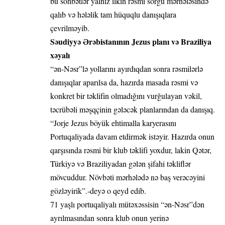
bu söhbətlər yalnız ilkin rəsmi sorğu mərhələsində
qalıb və hələlik tam hüquqlu danışıqlara
çevrilməyib.
Səudiyyə Ərəbistanının Jezus planı və Braziliya
xəyalı
“ən-Nəsr”lə yollarını ayırdıqdan sonra rəsmilərlə
danışıqlar aparılsa da, hazırda masada rəsmi və
konkret bir təklifin olmadığını vurğulayan vəkil,
təcrübəli məşqçinin gələcək planlarından da danışıq.
“Jorje Jezus böyük ehtimalla karyerasını
Portuqaliyada davam etdirmək istəyir. Hazırda onun
qarşısında rəsmi bir klub təklifi yoxdur, lakin Qətər,
Türkiyə və Braziliyadan gələn şifahi təkliflər
mövcuddur. Növbəti mərhələdə nə baş verəcəyini
gözləyirik”.-deyə o qeyd edib.
71 yaşlı portuqaliyalı mütəxəssisin “ən-Nəsr”dən
ayrılmasından sonra klub onun yerinə