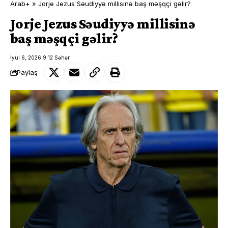
Arab+
»
Jorje Jezus Səudiyyə millisinə baş məşqçi gəlir?
Jorje Jezus Səudiyyə millisinə
baş məşqçi gəlir?
İyul 6, 2026 9:12 Səhər
Paylaş