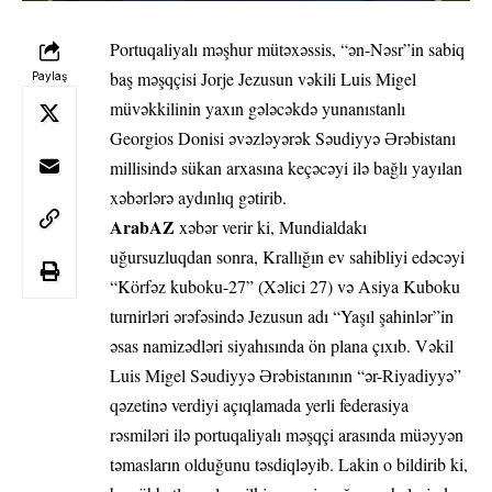
Portuqaliyalı məşhur mütəxəssis, “ən-Nəsr”in sabiq
baş məşqçisi Jorje Jezusun vəkili Luis Migel
Paylaş
müvəkkilinin yaxın gələcəkdə yunanıstanlı
Georgios Donisi əvəzləyərək Səudiyyə Ərəbistanı
millisində sükan arxasına keçəcəyi ilə bağlı yayılan
xəbərlərə aydınlıq gətirib.
ArabAZ
xəbər verir ki, Mundialdakı
uğursuzluqdan sonra, Krallığın ev sahibliyi edəcəyi
“Körfəz kuboku-27” (Xəlici 27) və Asiya Kuboku
turnirləri ərəfəsində Jezusun adı “Yaşıl şahinlər”in
əsas namizədləri siyahısında ön plana çıxıb. Vəkil
Luis Migel Səudiyyə Ərəbistanının “ər-Riyadiyyə”
qəzetinə verdiyi açıqlamada yerli federasiya
rəsmiləri ilə portuqaliyalı məşqçi arasında müəyyən
təmasların olduğunu təsdiqləyib. Lakin o bildirib ki,