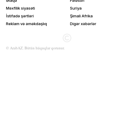
Əlaqə
Fələstin
Məxfilik siyasəti
Suriya
İstifadə şərtləri
Şimali Afrika
Reklam və əməkdaşlıq
Digər xəbərlər
© ArabAZ. Bütün hüquqlar qorunur.