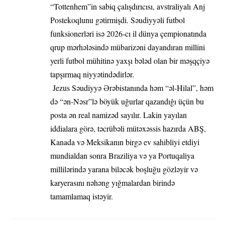
“Tottenhem”in sabiq çalışdırıcısı, avstraliyalı Anj
Postekoqlunu gətirmişdi. Səudiyyəli futbol
funksionerləri isə 2026-cı il dünya çempionatında
qrup mərhələsində mübarizəni dayandıran millini
yerli futbol mühitinə yaxşı bələd olan bir məşqçiyə
tapşırmaq niyyətindədirlər.
Jezus Səudiyyə Ərəbistanında həm “əl-Hilal”, həm
də “ən-Nəsr”lə böyük uğurlar qazandığı üçün bu
posta ən real namizəd sayılır. Lakin yayılan
iddialara görə, təcrübəli mütəxəssis hazırda ABŞ,
Kanada və Meksikanın birgə ev sahibliyi etdiyi
mundialdan sonra Braziliya və ya Portuqaliya
millilərində yarana biləcək boşluğu gözləyir və
karyerasını nəhəng yığmalardan birində
tamamlamaq istəyir.