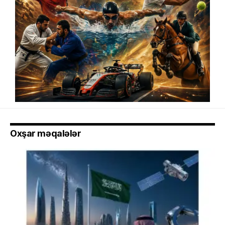
Oxşar məqalələr