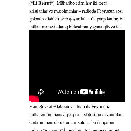
Li Beirut
(“
“). Müharibə edən hər iki tərəf –
xristianlar və müsəlmanlar – radioda Feyruzun səsi
gələndə silahları yerə qoyurdular. O, parçalanmış bir
milləti mənəvi olaraq birləşdirən yeganə qüvvə idi.
Həm Şövkət Ələkbərova, həm də Feyruz öz
millətlərinin mənəvi pasportu statusunu qazanıblar.
Onların mənsub olduqları xalqlar bu iki qadını
sadəcə “müğənni” kimi deyil, toxunulmaz bir milli