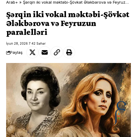
Arab+
»
Şərqin iki vokal məktəbi-Şövkət Ələkbərova və Feyruzun paralelləri
Şərqin iki vokal məktəbi-Şövkət
Ələkbərova və Feyruzun
paralelləri
İyun 28, 2026 7:42 Səhər
Paylaş