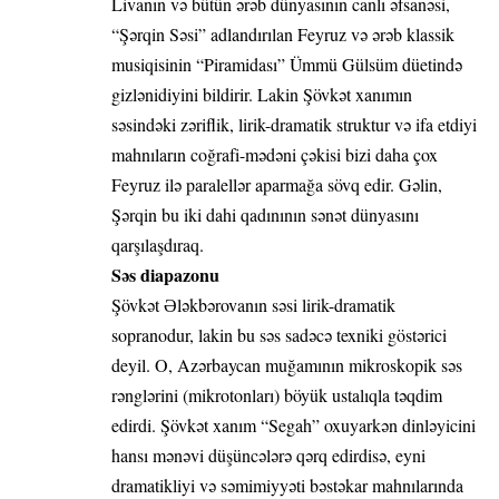
Livanın və bütün ərəb dünyasının canlı əfsanəsi,
“Şərqin Səsi” adlandırılan Feyruz və ərəb klassik
musiqisinin “Piramidası” Ümmü Gülsüm düetində
gizlənidiyini bildirir. Lakin Şövkət xanımın
səsindəki zəriflik, lirik-dramatik struktur və ifa etdiyi
mahnıların coğrafi-mədəni çəkisi bizi daha çox
Feyruz ilə paralellər aparmağa sövq edir. Gəlin,
Şərqin bu iki dahi qadınının sənət dünyasını
qarşılaşdıraq.
Səs diapazonu
Şövkət Ələkbərovanın səsi lirik-dramatik
sopranodur, lakin bu səs sadəcə texniki göstərici
deyil. O, Azərbaycan muğamının mikroskopik səs
rənglərini (mikrotonları) böyük ustalıqla təqdim
edirdi. Şövkət xanım “Segah” oxuyarkən dinləyicini
hansı mənəvi düşüncələrə qərq edirdisə, eyni
dramatikliyi və səmimiyyəti bəstəkar mahnılarında