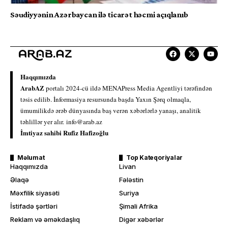
Səudiyyənin Azərbaycan ilə ticarət həcmi açıqlanıb
Haqqımızda
ArabAZ
portalı 2024-cü ildə MENAPress Media Agentliyi tərəfindən
təsis edilib. İnformasiya resursunda başda Yaxın Şərq olmaqla,
ümumilikdə ərəb dünyasında baş verən xəbərlərlə yanaşı, analitik
təhlillər yer alır.
info@arab.az
İmtiyaz sahibi Rufiz Hafizoğlu
Məlumat
Top Kateqoriyalar
Haqqımızda
Livan
Əlaqə
Fələstin
Məxfilik siyasəti
Suriya
İstifadə şərtləri
Şimali Afrika
Reklam və əməkdaşlıq
Digər xəbərlər