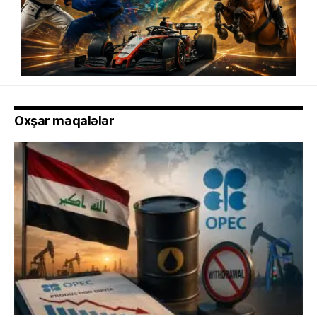
Oxşar məqalələr