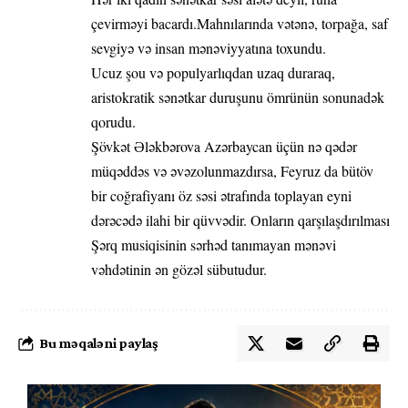
çevirməyi bacardı.Mahnılarında vətənə, torpağa, saf
sevgiyə və insan mənəviyyatına toxundu.
Ucuz şou və populyarlıqdan uzaq duraraq,
aristokratik sənətkar duruşunu ömrünün sonunadək
qorudu.
Şövkət Ələkbərova Azərbaycan üçün nə qədər
müqəddəs və əvəzolunmazdırsa, Feyruz da bütöv
bir coğrafiyanı öz səsi ətrafında toplayan eyni
dərəcədə ilahi bir qüvvədir. Onların qarşılaşdırılması
Şərq musiqisinin sərhəd tanımayan mənəvi
vəhdətinin ən gözəl sübutudur.
Bu məqaləni paylaş