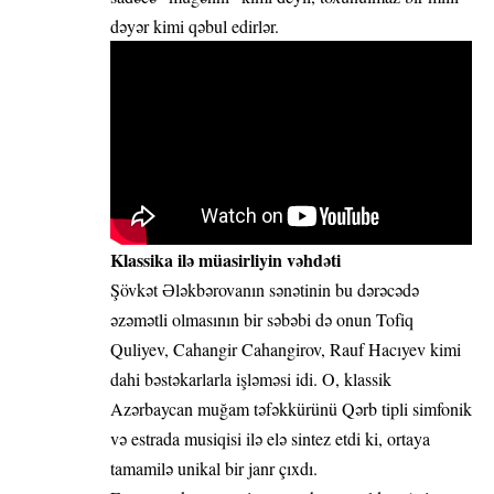
dəyər kimi qəbul edirlər.
Klassika ilə müasirliyin vəhdəti
Şövkət Ələkbərovanın sənətinin bu dərəcədə
əzəmətli olmasının bir səbəbi də onun Tofiq
Quliyev, Cahangir Cahangirov, Rauf Hacıyev kimi
dahi bəstəkarlarla işləməsi idi. O, klassik
Azərbaycan muğam təfəkkürünü Qərb tipli simfonik
və estrada musiqisi ilə elə sintez etdi ki, ortaya
tamamilə unikal bir janr çıxdı.