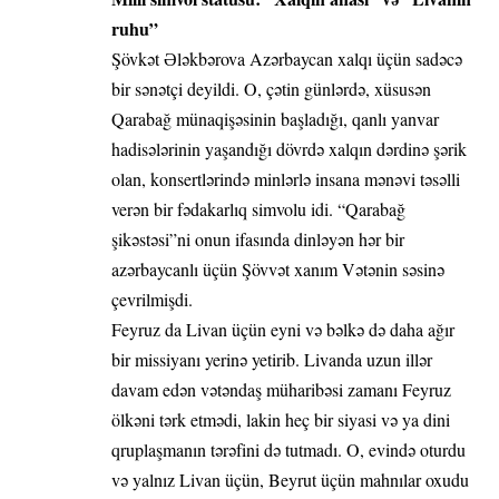
ruhu”
Şövkət Ələkbərova Azərbaycan xalqı üçün sadəcə
bir sənətçi deyildi. O, çətin günlərdə, xüsusən
Qarabağ münaqişəsinin başladığı, qanlı yanvar
hadisələrinin yaşandığı dövrdə xalqın dərdinə şərik
olan, konsertlərində minlərlə insana mənəvi təsəlli
verən bir fədakarlıq simvolu idi. “Qarabağ
şikəstəsi”ni onun ifasında dinləyən hər bir
azərbaycanlı üçün Şövvət xanım Vətənin səsinə
çevrilmişdi.
Feyruz da Livan üçün eyni və bəlkə də daha ağır
bir missiyanı yerinə yetirib. Livanda uzun illər
davam edən vətəndaş müharibəsi zamanı Feyruz
ölkəni tərk etmədi, lakin heç bir siyasi və ya dini
qruplaşmanın tərəfini də tutmadı. O, evində oturdu
və yalnız Livan üçün, Beyrut üçün mahnılar oxudu