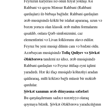
Feyruzun karyerası isə onun həyat yoldaşı Asi
Rahbani və qaynı Mənsur Rahbani (Rahbani
qardaşları) ilə birbaşa bağlıdır. Rahbani qardaşları
ərəb musiqisində köklü bir islahat apararaq, uzun və
bəzən yorucu olan klassik ərəb mahnı formalarını
qısaldıb, onlara Qərb simfonizmini, caz
elementlərini və Livan folklorunu əlavə etdilər.
Feyruz bu yeni musiqi dilinin canı və bədəni oldu.
Tofiq Quliyev və Şövkət
Azərbaycan musiqisində
Ələkbərova
tandemi nə idisə, ərəb musiqisində
Rahbani qardaşları və Feyruz ittifaqı eyni iqlimi
yaradırdı. Hər iki ifaçı musiqidə köhnəliyi aradan
qaldıraraq, milli köklərə bağlı müasir bir məktəb
qurdular.
Şövkət xanımın ərəb dünyasına səfərləri
Bu qarşılaşdırmanı sadəcə nəzəriyyə olaraq
qoymaya bilərik. Şövkət Ələkbərova yaradıcılığının