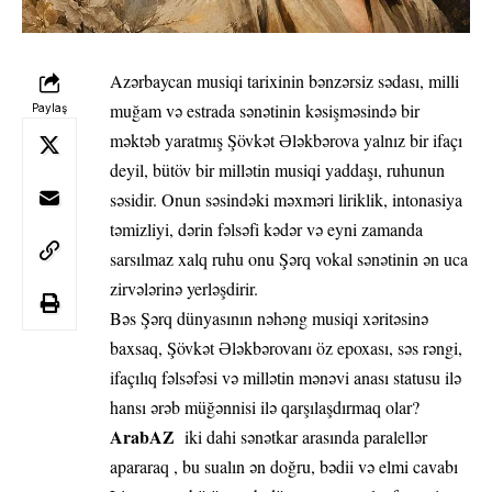
Azərbaycan musiqi tarixinin bənzərsiz sədası, milli
muğam və estrada sənətinin kəsişməsində bir
Paylaş
məktəb yaratmış Şövkət Ələkbərova yalnız bir ifaçı
deyil, bütöv bir millətin musiqi yaddaşı, ruhunun
səsidir. Onun səsindəki məxməri liriklik, intonasiya
təmizliyi, dərin fəlsəfi kədər və eyni zamanda
sarsılmaz xalq ruhu onu Şərq vokal sənətinin ən uca
zirvələrinə yerləşdirir.
Bəs Şərq dünyasının nəhəng musiqi xəritəsinə
baxsaq, Şövkət Ələkbərovanı öz epoxası, səs rəngi,
ifaçılıq fəlsəfəsi və millətin mənəvi anası statusu ilə
hansı ərəb müğənnisi ilə qarşılaşdırmaq olar?
ArabAZ
iki dahi sənətkar arasında paralellər
apararaq , bu sualın ən doğru, bədii və elmi cavabı