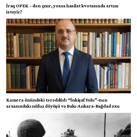
İraq OPEK – dən çıxır, yoxsa hasilat kvotasında artım
istəyir?
Kamera önündəki tərəddüd: “İnkişaf Yolu”-nun
arxasındakı nüfuz döyüşü və Bakı-Ankara-Bağdad oxu