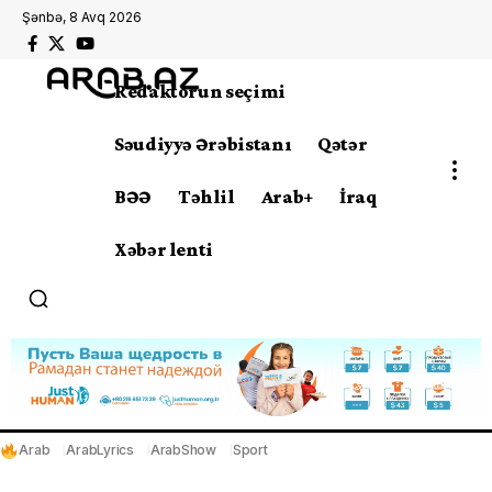
Şənbə, 8 Avq 2026
Redaktorun seçimi
Səudiyyə Ərəbistanı
Qətər
BƏƏ
Təhlil
Arab+
İraq
Xəbər lenti
Arab
ArabLyrics
ArabShow
Sport