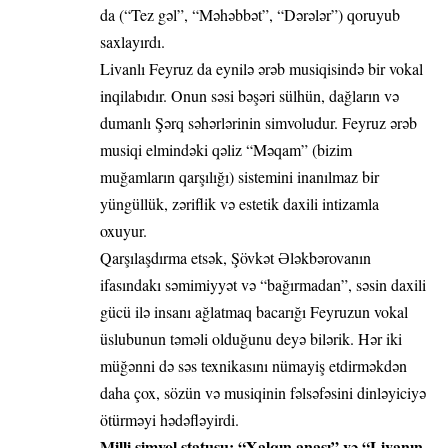
da (“Tez gəl”, “Məhəbbət”, “Dərələr”) qoruyub
saxlayırdı.
Livanlı Feyruz da eynilə ərəb musiqisində bir vokal
inqilabıdır. Onun səsi bəşəri sülhün, dağların və
dumanlı Şərq səhərlərinin simvoludur. Feyruz ərəb
musiqi elmindəki qəliz “Məqam” (bizim
muğamların qarşılığı) sistemini inanılmaz bir
yüngüllük, zəriflik və estetik daxili intizamla
oxuyur.
Qarşılaşdırma etsək, Şövkət Ələkbərovanın
ifasındakı səmimiyyət və “bağırmadan”, səsin daxili
gücü ilə insanı ağlatmaq bacarığı Feyruzun vokal
üslubunun təməli olduğunu deyə bilərik. Hər iki
müğənni də səs texnikasını nümayiş etdirməkdən
daha çox, sözün və musiqinin fəlsəfəsini dinləyiciyə
ötürməyi hədəfləyirdi.
Milli simvol statusu: “Xalqın anası” və “Livanın