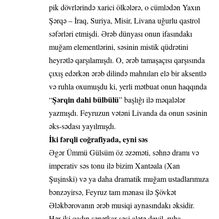
pik dövrlərində xarici ölkələrə, o cümlədən Yaxın
Şərqə – İraq, Suriya, Misir, Livana uğurlu qastrol
səfərləri etmişdi. Ərəb dünyası onun ifasındakı
muğam elementlərini, səsinin mistik qüdrətini
heyrətlə qarşılamışdı. O, ərəb tamaşaçısı qarşısında
çıxış edərkən ərəb dilində mahnıları elə bir aksentlə
və ruhla oxumuşdu ki, yerli mətbuat onun haqqında
Şərqin dahi bülbülü
“
” başlığı ilə məqalələr
yazmışdı. Feyruzun vətəni Livanda da onun səsinin
əks-sədası yayılmışdı.
İki fərqli coğrafiyada, eyni səs
Əgər Ümmü Gülsüm öz əzəməti, səhnə dramı və
imperativ səs tonu ilə bizim Xantəala (Xan
Şuşinski) və ya daha dramatik muğam ustadlarımıza
bənzəyirsə, Feyruz tam mənası ilə Şövkət
Ələkbərovanın ərəb musiqi aynasındakı əksidir.
Hər iki qadın sənətkar səsi alətə deyil, ruha