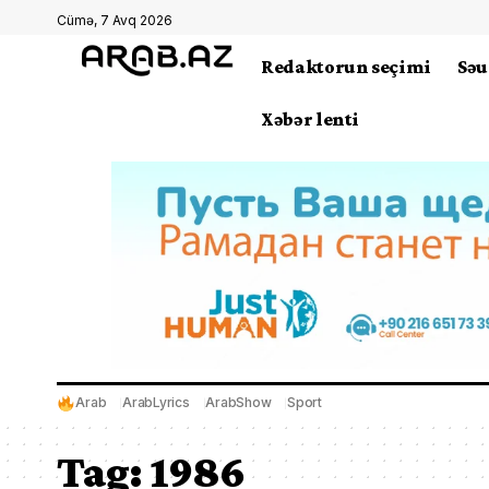
Cümə, 7 Avq 2026
Redaktorun seçimi
Səu
Xəbər lenti
Arab
ArabLyrics
ArabShow
Sport
Tag:
1986