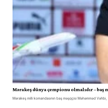
Mərakeş dünya çempionu olmalıdır – baş 
Mərakeş milli komandasının baş məşqçisi Məhəmməd Vəhbi, 2