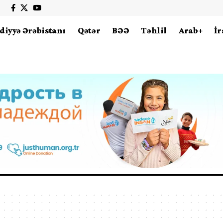
diyyə Ərəbistanı
Qətər
BƏƏ
Təhlil
Arab+
İr