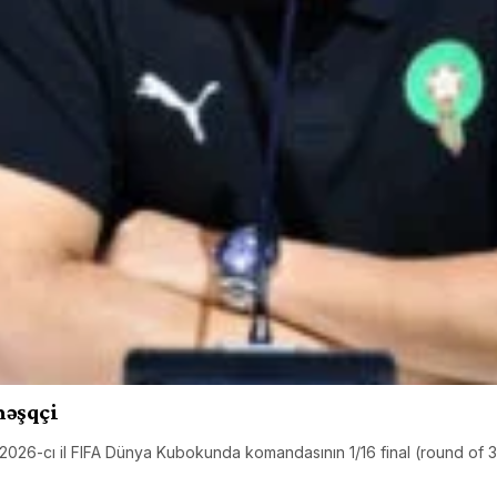
məşqçi
026-cı il FIFA Dünya Kubokunda komandasının 1/16 final (round of 