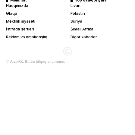
Məlumat
Top Kateqoriyalar
Haqqımızda
Livan
Əlaqə
Fələstin
Məxfilik siyasəti
Suriya
İstifadə şərtləri
Şimali Afrika
Reklam və əməkdaşlıq
Digər xəbərlər
© ArabAZ. Bütün hüquqlar qorunur.