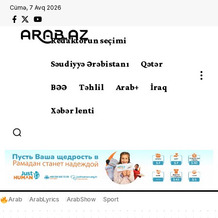
Cümə, 7 Avq 2026
Redaktorun seçimi
Səudiyyə Ərəbistanı
Qətər
BƏƏ
Təhlil
Arab+
İraq
Xəbər lenti
Arab
ArabLyrics
ArabShow
Sport