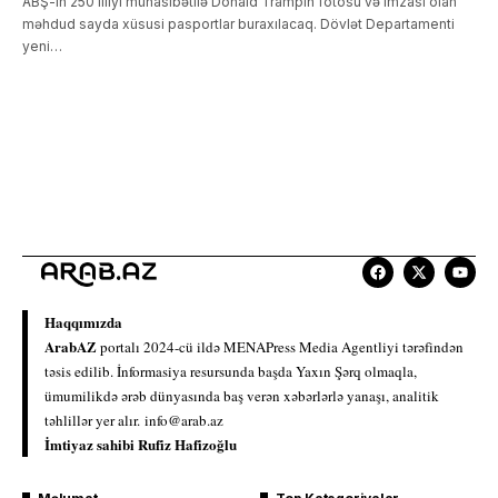
ABŞ-ın 250 illiyi münasibətilə Donald Trampın fotosu və imzası olan
məhdud sayda xüsusi pasportlar buraxılacaq. Dövlət Departamenti
yeni…
Haqqımızda
ArabAZ
portalı 2024-cü ildə MENAPress Media Agentliyi tərəfindən
təsis edilib. İnformasiya resursunda başda Yaxın Şərq olmaqla,
ümumilikdə ərəb dünyasında baş verən xəbərlərlə yanaşı, analitik
təhlillər yer alır.
info@arab.az
İmtiyaz sahibi Rufiz Hafizoğlu