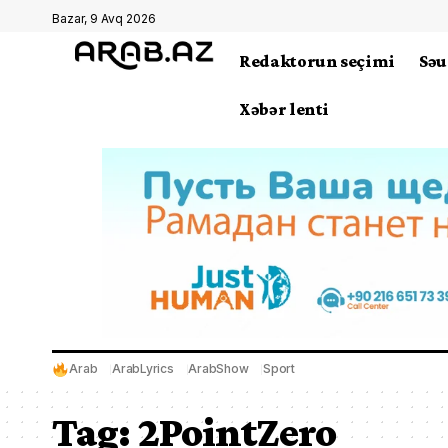
Bazar, 9 Avq 2026
Redaktorun seçimi
Səu
Xəbər lenti
Arab
ArabLyrics
ArabShow
Sport
Tag:
2PointZero