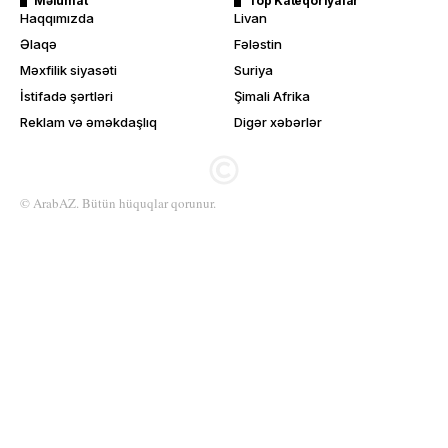
Məlumat
Top Kateqoriyalar
Haqqımızda
Livan
Əlaqə
Fələstin
Məxfilik siyasəti
Suriya
İstifadə şərtləri
Şimali Afrika
Reklam və əməkdaşlıq
Digər xəbərlər
© ArabAZ. Bütün hüquqlar qorunur.