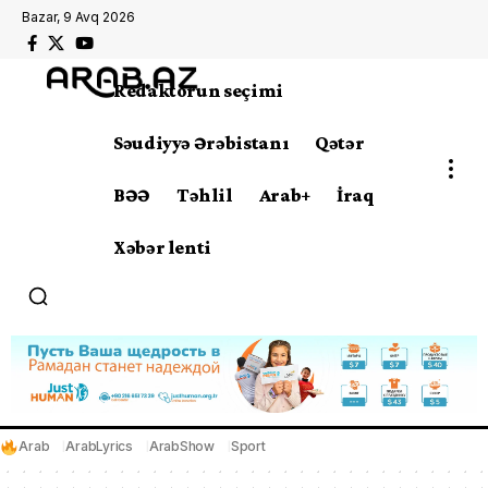
Bazar, 9 Avq 2026
Redaktorun seçimi
Səudiyyə Ərəbistanı
Qətər
BƏƏ
Təhlil
Arab+
İraq
Xəbər lenti
Arab
ArabLyrics
ArabShow
Sport