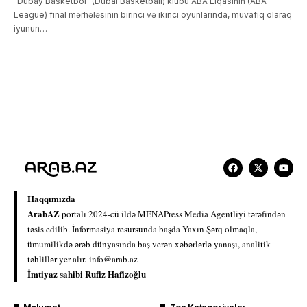
"Dubay Basketbol" (Dubai Basketball) klubu ABA Liqasının (ABA
League) final mərhələsinin birinci və ikinci oyunlarında, müvafiq olaraq
iyunun…
Haqqımızda
ArabAZ
portalı 2024-cü ildə MENAPress Media Agentliyi tərəfindən
təsis edilib. İnformasiya resursunda başda Yaxın Şərq olmaqla,
ümumilikdə ərəb dünyasında baş verən xəbərlərlə yanaşı, analitik
təhlillər yer alır.
info@arab.az
İmtiyaz sahibi Rufiz Hafizoğlu