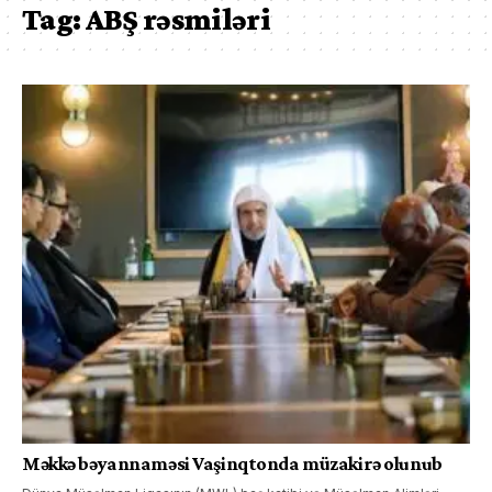
Tag:
ABŞ rəsmiləri
Məkkə bəyannaməsi Vaşinqtonda müzakirə olunub