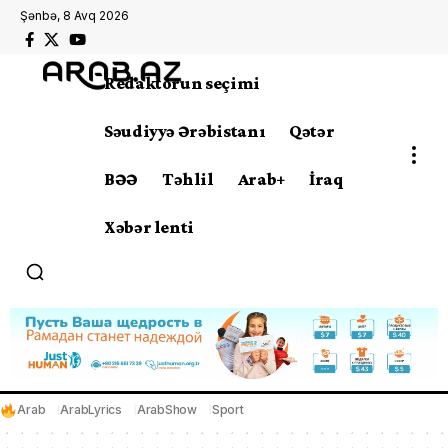
Şənbə, 8 Avq 2026
Redaktorun seçimi
Səudiyyə Ərəbistanı
Qətər
BƏƏ
Təhlil
Arab+
İraq
Xəbər lenti
Arab
ArabLyrics
ArabShow
Sport