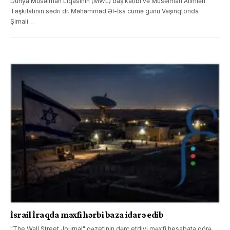
Dünya Müsəlman Liqasının (MWL) baş katibi və Müsəlman Alimləri
Təşkilatının sədri dr. Məhəmməd Əl-İsa cümə günü Vaşinqtonda
Şimali…
İsrail İraqda məxfi hərbi baza idarə edib
"The Wall Street Journal" qəzetinin dərc etdiyi məxfi hesabata görə,