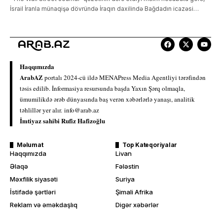
İsrail İranla münaqişə dövründə İraqın daxilində Bağdadın icazəsi…
Haqqımızda
ArabAZ
portalı 2024-cü ildə MENAPress Media Agentliyi tərəfindən
təsis edilib. İnformasiya resursunda başda Yaxın Şərq olmaqla,
ümumilikdə ərəb dünyasında baş verən xəbərlərlə yanaşı, analitik
təhlillər yer alır.
info@arab.az
İmtiyaz sahibi Rufiz Hafizoğlu
Məlumat
Top Kateqoriyalar
Haqqımızda
Livan
Əlaqə
Fələstin
Məxfilik siyasəti
Suriya
İstifadə şərtləri
Şimali Afrika
Reklam və əməkdaşlıq
Digər xəbərlər