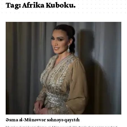
Tag:
Afrika Kuboku.
Əsma əl-Münəvvər səhnəyə qayıtdı