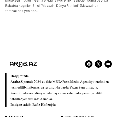
Mərakeşli müğənni Əsma əl-Münəvvər 9 illik fasilədən sonra paytaxt
Rabatda keçirilən 21-ci "Məvazin: Dünya Ritmləri" (Mawazine)
festivalında yenidən…
Haqqımızda
ArabAZ
portalı 2024-cü ildə MENAPress Media Agentliyi tərəfindən
təsis edilib. İnformasiya resursunda başda Yaxın Şərq olmaqla,
ümumilikdə ərəb dünyasında baş verən xəbərlərlə yanaşı, analitik
təhlillər yer alır.
info@arab.az
İmtiyaz sahibi Rufiz Hafizoğlu