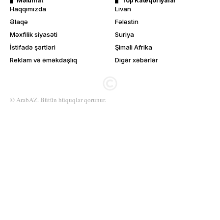
Məlumat
Top Kateqoriyalar
Haqqımızda
Livan
Əlaqə
Fələstin
Məxfilik siyasəti
Suriya
İstifadə şərtləri
Şimali Afrika
Reklam və əməkdaşlıq
Digər xəbərlər
© ArabAZ. Bütün hüquqlar qorunur.