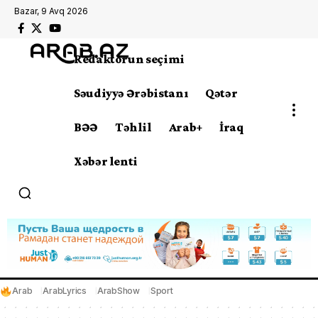
Bazar, 9 Avq 2026
Redaktorun seçimi
Səudiyyə Ərəbistanı
Qətər
BƏƏ
Təhlil
Arab+
İraq
Xəbər lenti
Arab
ArabLyrics
ArabShow
Sport