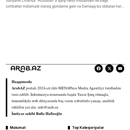
Suriyanın Livanda "Hizbullah"a qarşı hərbi müdaxiləsi ilə bağlı
söhbətlər mütəmadi olaraq gündəmə gəlir və Dəməşq bu iddiaları hər…
Haqqımızda
ArabAZ
portalı 2024-cü ildə MENAPress Media Agentliyi tərəfindən
təsis edilib. İnformasiya resursunda başda Yaxın Şərq olmaqla,
ümumilikdə ərəb dünyasında baş verən xəbərlərlə yanaşı, analitik
təhlillər yer alır.
info@arab.az
İmtiyaz sahibi Rufiz Hafizoğlu
Məlumat
Top Kateqoriyalar