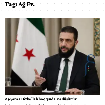
Tag:
Ağ Ev.
Əş-Şəraa Hizbullah haqqında nə düşünür