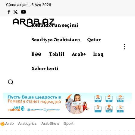
Cümə axşamı, 6 Avq 2026
Redaktorun seçimi
Səudiyyə Ərəbistanı
Qətər
BƏƏ
Təhlil
Arab+
İraq
Xəbər lenti
Arab
ArabLyrics
ArabShow
Sport