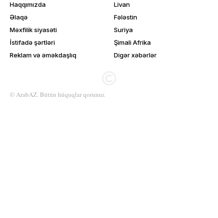
Haqqımızda
Livan
Əlaqə
Fələstin
Məxfilik siyasəti
Suriya
İstifadə şərtləri
Şimali Afrika
Reklam və əməkdaşlıq
Digər xəbərlər
© ArabAZ. Bütün hüquqlar qorunur.