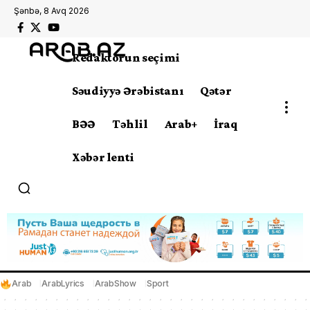
Şənbə, 8 Avq 2026
Redaktorun seçimi
Səudiyyə Ərəbistanı
Qətər
BƏƏ
Təhlil
Arab+
İraq
Xəbər lenti
Arab
ArabLyrics
ArabShow
Sport