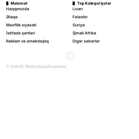
Məlumat
Top Kateqoriyalar
Haqqımızda
Livan
Əlaqə
Fələstin
Məxfilik siyasəti
Suriya
İstifadə şərtləri
Şimali Afrika
Reklam və əməkdaşlıq
Digər xəbərlər
© ArabAZ. Bütün hüquqlar qorunur.