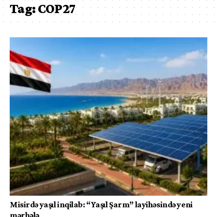
Tag:
COP27
Misirdə yaşıl inqilab: “Yaşıl Şarm” layihəsində yeni
mərhələ