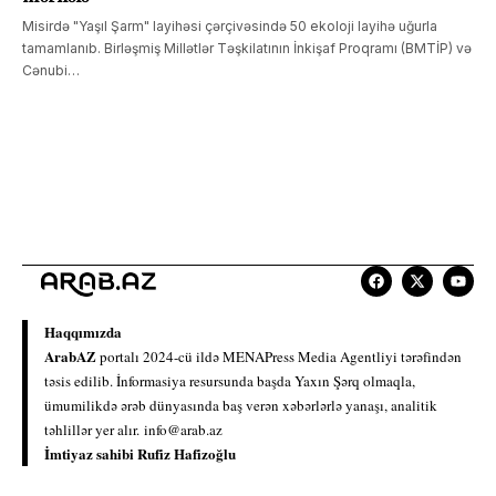
Misirdə "Yaşıl Şarm" layihəsi çərçivəsində 50 ekoloji layihə uğurla
tamamlanıb. Birləşmiş Millətlər Təşkilatının İnkişaf Proqramı (BMTİP) və
Cənubi…
Haqqımızda
ArabAZ
portalı 2024-cü ildə MENAPress Media Agentliyi tərəfindən
təsis edilib. İnformasiya resursunda başda Yaxın Şərq olmaqla,
ümumilikdə ərəb dünyasında baş verən xəbərlərlə yanaşı, analitik
təhlillər yer alır.
info@arab.az
İmtiyaz sahibi Rufiz Hafizoğlu