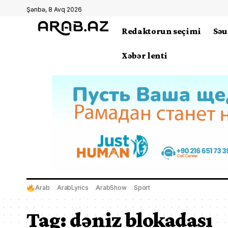
Şənbə, 8 Avq 2026
Redaktorun seçimi
Səu
Xəbər lenti
Arab
ArabLyrics
ArabShow
Sport
Tag:
dəniz blokadası