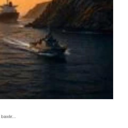
baxılır.…