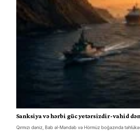
Sanksiya və hərbi güc yetərsizdir-vahid də
Qırmızı dəniz, Bab əl-Məndəb və Hörmüz boğazında təhlükəsizl