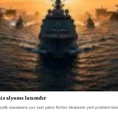
niz alyansı lazımdır
ik məsələsinə çox vaxt yalnız Körfəz ölkələrinin yerli problemi kimi 