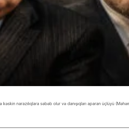
ində kəskin narazılıqlara səbəb olur və danışıqları aparan üçlüyü (Mə