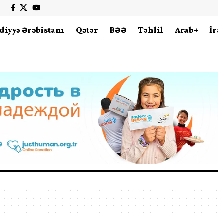
diyyə Ərəbistanı
Qətər
BƏƏ
Təhlil
Arab+
İr