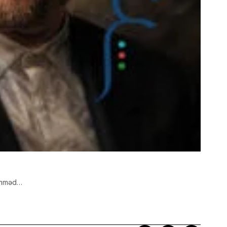
həmməd…