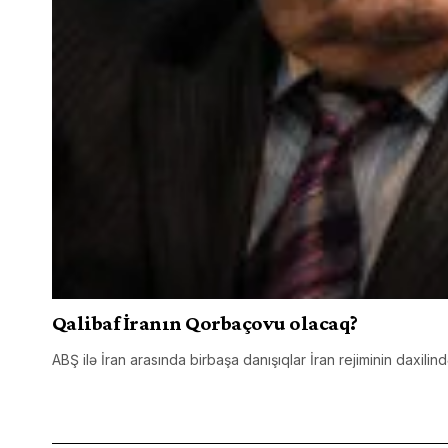
Qalibaf İranın Qorbaçovu olacaq?
ABŞ ilə İran arasında birbaşa danışıqlar İran rejiminin daxil